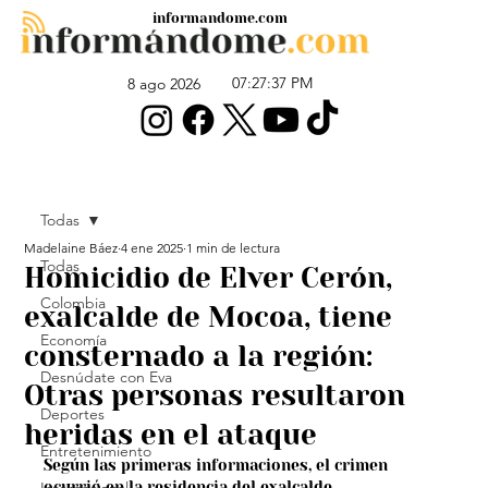
informandome.com
07:27:37 PM
8 ago 2026
Todas
Madelaine Báez
4 ene 2025
1 min de lectura
Todas
Homicidio de Elver Cerón,
Colombia
exalcalde de Mocoa, tiene
Economía
consternado a la región:
Desnúdate con Eva
Otras personas resultaron
Deportes
heridas en el ataque
Entretenimiento
Según las primeras informaciones, el crimen 
ocurrió en la residencia del exalcalde.