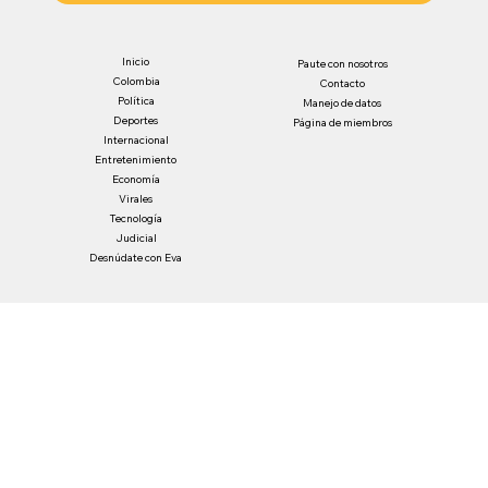
Inicio
Paute con nosotros
Colombia
Contacto
Política
Manejo de datos
Deportes
Página de miembros
Internacional
Entretenimiento
Economía
Virales
Tecnología
Judicial
Desnúdate con Eva