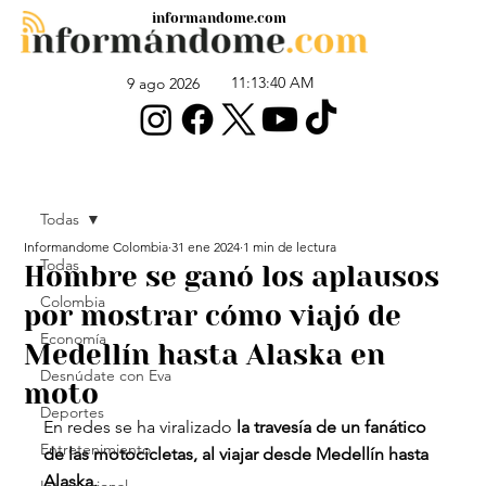
informandome.com
11:13:40 AM
9 ago 2026
Todas
Informandome Colombia
31 ene 2024
1 min de lectura
Todas
Hombre se ganó los aplausos
Colombia
por mostrar cómo viajó de
Economía
Medellín hasta Alaska en
Desnúdate con Eva
moto
Deportes
En redes se ha viralizado
 la travesía de un fanático 
Entretenimiento
de las motocicletas, al viajar desde Medellín hasta 
Alaska.