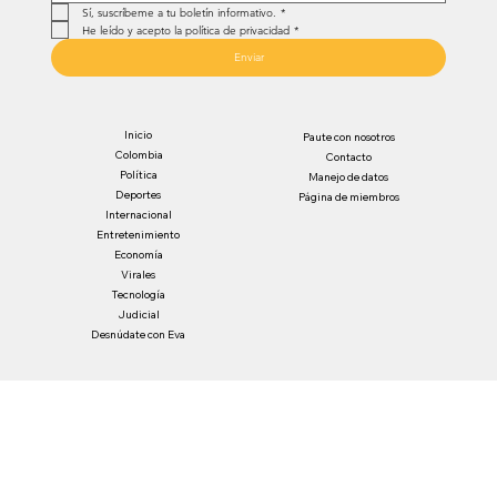
Sí, suscríbeme a tu boletín informativo.
*
He leído y acepto la política de privacidad
*
Enviar
Inicio
Paute con nosotros
Colombia
Contacto
Política
Manejo de datos
Deportes
Página de miembros
Internacional
Entretenimiento
Economía
Virales
Tecnología
Judicial
Desnúdate con Eva