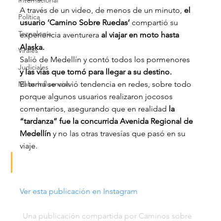
Internacional
A través de un video, de menos de un minuto, 
el 
Política
usuario ‘Camino Sobre Ruedas’
 compartió su 
Tecnología
experiencia aventurera 
al viajar en moto hasta 
Alaska.
Virales
Salió de Medellín y contó todos los pormenores
Judiciales
y las vías que tomó para llegar a su destino.
Malas Influencias
El tema se volvió tendencia en redes, sobre todo 
porque algunos usuarios realizaron jocosos 
comentarios, asegurando que en realidad
 la 
“tardanza” fue la concurrida Avenida Regional de 
Medellín
 y no las otras travesías que pasó en su 
viaje.
Ver esta publicación en Instagram
Una publicación compartida por Caminos sobre 