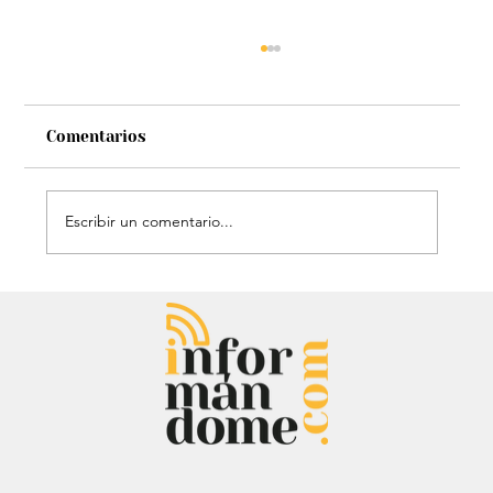
Comentarios
Escribir un comentario...
Chayanne se animó a trend viral y
dejó mensaje: “Antes de ser tu
papá…”