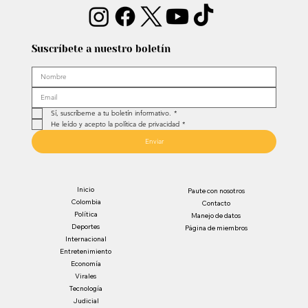
Suscríbete a nuestro boletín
Sí, suscríbeme a tu boletín informativo.
*
He leído y acepto la política de privacidad
*
Enviar
Inicio
Paute con nosotros
Colombia
Contacto
Política
Manejo de datos
Deportes
Página de miembros
Internacional
Entretenimiento
Economía
Virales
Tecnología
Judicial