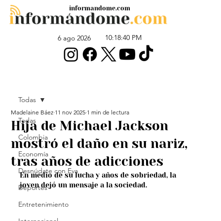
informandome.com
10:18:40 PM
6 ago 2026
Todas
Madelaine Báez
11 nov 2025
1 min de lectura
Todas
Hija de Michael Jackson
Colombia
mostró el daño en su nariz,
Economía
tras años de adicciones
Desnúdate con Eva
En medio de su lucha y años de sobriedad, la 
joven dejó un mensaje a la sociedad.
Deportes
Entretenimiento