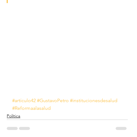
#artículo42
#GustavoPetro
#institucionesdesalud
#Reformaalasalud
Política