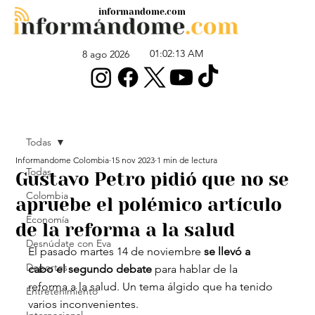
informandome.com
01:02:13 AM
8 ago 2026
Todas
Informandome Colombia
15 nov 2023
1 min de lectura
Todas
Gustavo Petro pidió que no se
Colombia
apruebe el polémico artículo
Economía
de la reforma a la salud
Desnúdate con Eva
El pasado martes 14 de noviembre 
se llevó a 
Deportes
cabo el segundo debate
 para hablar de la 
reforma a la salud. Un tema álgido que ha tenido 
Entretenimiento
varios inconvenientes.