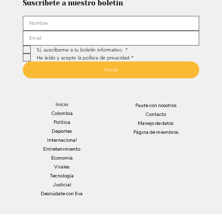
Suscríbete a nuestro boletín
Sí, suscríbeme a tu boletín informativo.
*
He leído y acepto la política de privacidad
*
Enviar
Inicio
Paute con nosotros
Colombia
Contacto
Política
Manejo de datos
Deportes
Página de miembros
Internacional
Entretenimiento
Economía
Virales
Tecnología
Judicial
Desnúdate con Eva