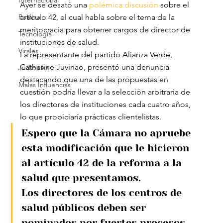
Internacional
Ayer se desató una 
polémica discusión
 sobre el 
Política
artículo 42, el cual habla sobre el tema de la 
meritocracia para obtener cargos de director de 
Tecnología
instituciones de salud.
Virales
La representante del partido Alianza Verde, 
Catherine Juvinao, presentó una denuncia 
Judiciales
destacando que una de las propuestas en 
Malas Influencias
cuestión podría llevar a la selección arbitraria de 
los directores de instituciones cada cuatro años, 
lo que propiciaría prácticas clientelistas.
Espero que la Cámara no apruebe 
esta modificación que le hicieron 
al artículo 42 de la reforma a la 
salud que presentamos.
Los directores de los centros de 
salud públicos deben ser 
nominados por fuertes procesos 