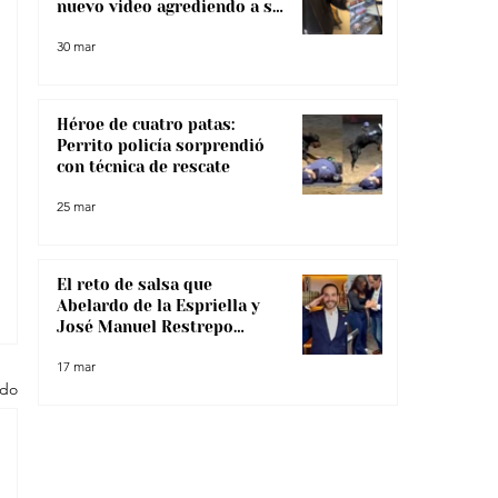
nuevo video agrediendo a su
pareja
30 mar
Héroe de cuatro patas:
Perrito policía sorprendió
con técnica de rescate
25 mar
El reto de salsa que
Abelardo de la Espriella y
José Manuel Restrepo
enfrentaron, ¿lo superaron?
17 mar
odo