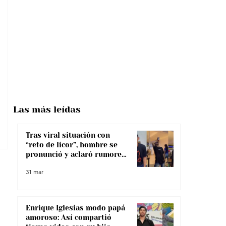
Las más
leídas
Tras viral situación con
“reto de licor”, hombre se
pronunció y aclaró rumores
sobre su salud
31 mar
Enrique Iglesias modo papá
amoroso: Así compartió