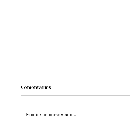
Tras viral situación con “reto de licor”
hombre se pronunció y aclaró
rumores sobre su salud
Comentarios
Escribir un comentario...