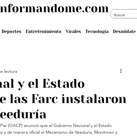
informandome.com
Deportes
Entretenimiento
Virales
Tecnología
Desnúdate 
e lectura
al y el Estado
e las Farc instalaron
eeduría
a Paz (OACP) anunció que el Gobierno Nacional y el Estado 
oy y de manera oficial el Mecanismo de Veeduría, Monitoreo y 