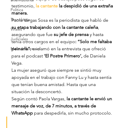
Internacional
testimonio,
 la cantante
 la despidió de una extraña 
Política
manera.
Tecnología
Paola Vargas Sosa es la periodista que habló de
su etapa trabajando con la cantante caleña
, 
Virales
asegurando que fue
 su jefe de prensa
 y hasta 
Judiciales
tenía otros cargos en el equipo
: “Solo me faltaba 
Malas Influencias
peinarla”
, exclamó en la entrevista que ofreció 
para el podcast 
‘El Postre Primero’,
 de Daniela 
Vega.
La mujer aseguró que siempre se sintió muy 
apoyada en el trabajo con Fanny Lu y hasta sentía 
que tenían buena amistad. Hasta que una 
situación la desconcertó.
Según contó Paola Vargas, 
la cantante le envió un 
mensaje de voz, de 7 minutos, a través de 
WhatsApp
 para despedirla, sin mucho protocolo.