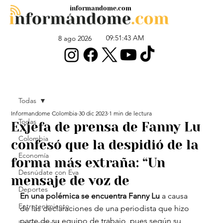
informandome.com
09:51:43 AM
8 ago 2026
Todas
Informandome Colombia
30 dic 2023
1 min de lectura
Todas
Exjefa de prensa de Fanny Lu
Colombia
confesó que la despidió de la
Economía
forma más extraña: “Un
Desnúdate con Eva
mensaje de voz de
Deportes
En una polémica se encuentra Fanny Lu
 a causa 
Entretenimiento
de las declaraciones de una periodista que hizo 
parte de su equipo de trabajo, pues según su 