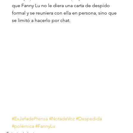
que Fanny Lu no le diera una carta de despido 
formal y se reuniera con ella en persona, sino que 
se limitó a hacerlo por chat.
#ExJefadePrensa
#NotadeVoz
#Despedida
#polémica
#FannyLu