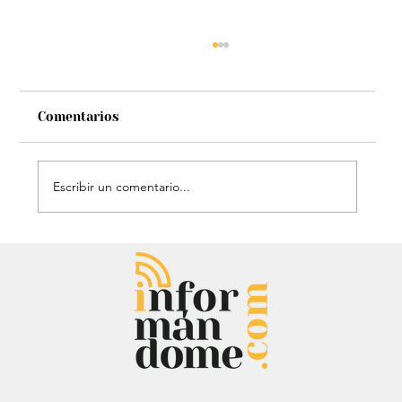
Comentarios
Escribir un comentario...
Chayanne se animó a trend viral y
dejó mensaje: “Antes de ser tu
papá…”