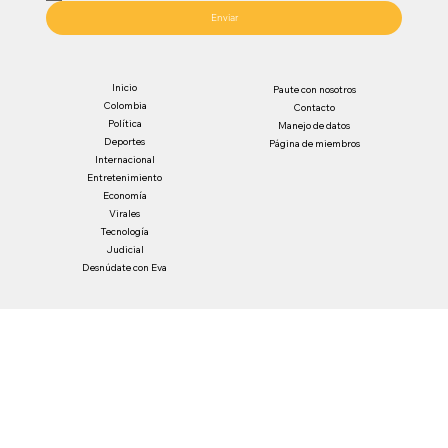
Enviar
Inicio
Paute con nosotros
Colombia
Contacto
Política
Manejo de datos
Deportes
Página de miembros
Internacional
Entretenimiento
Economía
Virales
Tecnología
Judicial
Desnúdate con Eva