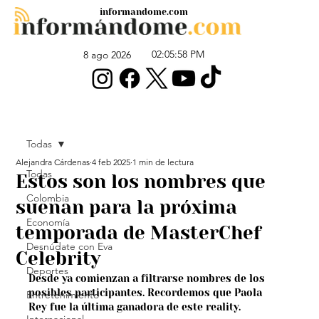
informandome.com
02:05:58 PM
8 ago 2026
Todas
Alejandra Cárdenas
4 feb 2025
1 min de lectura
Todas
Estos son los nombres que
Colombia
suenan para la próxima
Economía
temporada de MasterChef
Desnúdate con Eva
Celebrity
Deportes
Desde ya comienzan a filtrarse nombres de los 
posibles participantes. Recordemos que Paola 
Entretenimiento
Rey fue la última ganadora de este reality.