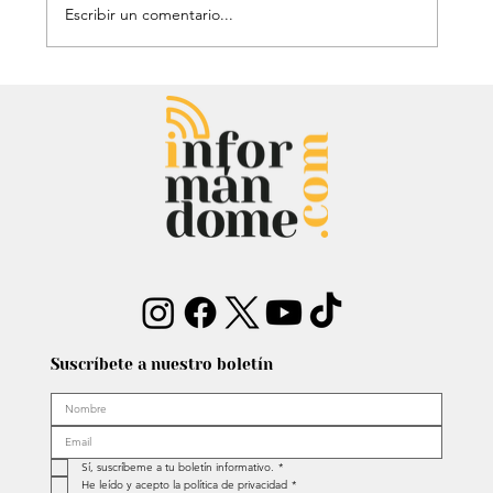
Escribir un comentario...
Chayanne se animó a trend viral y
dejó mensaje: “Antes de ser tu
papá…”
Suscríbete a nuestro boletín
Sí, suscríbeme a tu boletín informativo.
*
He leído y acepto la política de privacidad
*