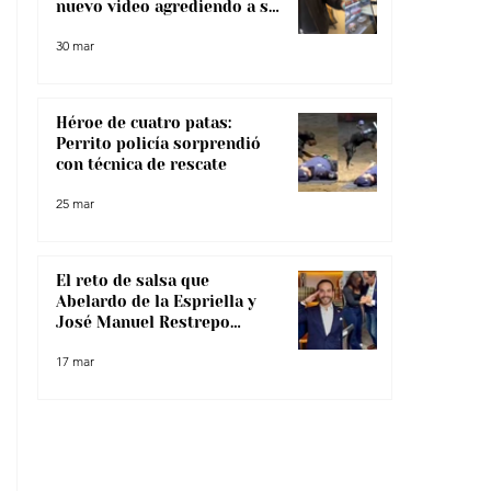
nuevo video agrediendo a su
pareja
30 mar
Héroe de cuatro patas:
Perrito policía sorprendió
con técnica de rescate
25 mar
El reto de salsa que
Abelardo de la Espriella y
José Manuel Restrepo
enfrentaron, ¿lo superaron?
17 mar