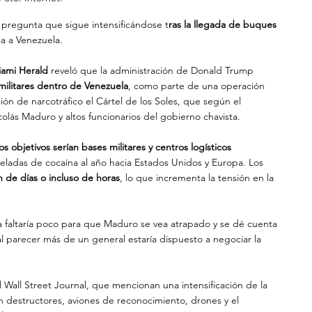
a pregunta que sigue intensificándose t
ras la llegada de buques 
ca a Venezuela.
iami Herald
 reveló que la administración de Donald Trump 
 militares dentro de Venezuela
, como parte de una operación 
ión de narcotráfico el Cártel de los Soles, que según el 
olás Maduro y altos funcionarios del gobierno chavista.
los objetivos serían bases militares y centros logísticos 
eladas de cocaína al año hacia Estados Unidos y Europa. Los 
n de días o incluso de horas
, lo que incrementa la tensión en la 
ya faltaría poco para que Maduro se vea atrapado y se dé cuenta 
 parecer más de un general estaría dispuesto a negociar la 
 Wall Street Journal, que mencionan una intensificación de la 
n destructores, aviones de reconocimiento, drones y el 