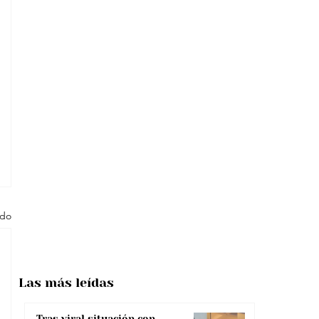
odo
Las más
leídas
Tras viral situación con