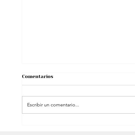
La Casa Blanca recibe a un robot
humanoide: IA irrumpe junto a
Melania Trump
Comentarios
Escribir un comentario...