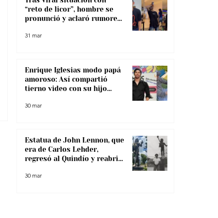
“reto de licor”, hombre se
pronunció y aclaró rumores
sobre su salud
31 mar
Enrique Iglesias modo papá
amoroso: Así compartió
tierno video con su hijo
menor
30 mar
Estatua de John Lennon, que
era de Carlos Lehder,
regresó al Quindío y reabrió
debate sobre memoria y
30 mar
narcotráfico