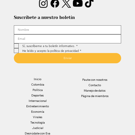
Suscríbete a nuestro boletín
Sí, suscríbeme a tu boletín informativo.
*
He leído y acepto la política de privacidad
*
Enviar
Inicio
Paute con nosotros
Colombia
Contacto
Política
Manejo de datos
Deportes
Página de miembros
Internacional
Entretenimiento
Economía
Virales
Tecnología
Judicial
Desnúdate con Eva