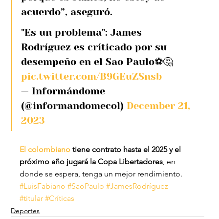
acuerdo”, aseguró.
"Es un problema": James 
Rodríguez es críticado por su 
desempeño en el Sao Paulo⚽🤔 
pic.twitter.com/B9GEuZSnsb
— Informándome 
(@informandomecol) 
December 21, 
2023
El colombiano
 tiene contrato hasta el 2025 y el 
próximo año jugará la Copa Libertadores
, en 
donde se espera, tenga un mejor rendimiento.
#LuisFabiano
#SaoPaulo
#JamesRodríguez
#titular
#Críticas
Deportes