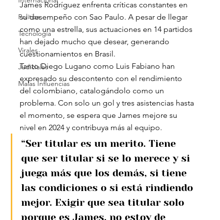
Internacional
James Rodríguez enfrenta críticas constantes en 
Política
su desempeño con Sao Paulo. A pesar de llegar 
como una estrella, sus actuaciones en 14 partidos 
Tecnología
han dejado mucho que desear, generando 
Virales
cuestionamientos en Brasil.
Tanto Diego Lugano como Luis Fabiano han 
Judiciales
expresado su descontento con el rendimiento 
Malas Influencias
del colombiano, catalogándolo como un 
problema. Con solo un gol y tres asistencias hasta 
el momento, se espera que James mejore su 
nivel en 2024 y contribuya más al equipo.
“Ser titular es un merito. Tiene 
que ser titular si se lo merece y si 
juega más que los demás, si tiene 
las condiciones o si está rindiendo 
mejor. Exigir que sea titular solo 
porque es James, no estoy de 