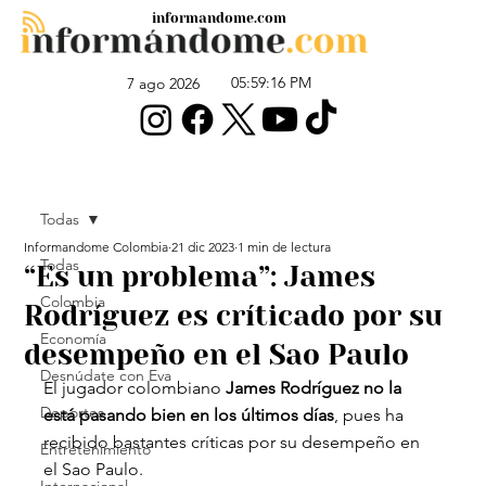
informandome.com
05:59:16 PM
7 ago 2026
Todas
Informandome Colombia
21 dic 2023
1 min de lectura
Todas
“Es un problema”: James
Colombia
Rodríguez es críticado por su
Economía
desempeño en el Sao Paulo
Desnúdate con Eva
El jugador colombiano
 James Rodríguez no la 
Deportes
está pasando bien en los últimos días
, pues ha 
recibido bastantes críticas por su desempeño en 
Entretenimiento
el Sao Paulo.