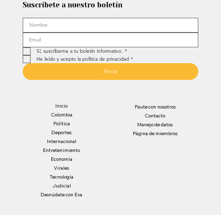
Suscríbete a nuestro boletín
Sí, suscríbeme a tu boletín informativo.
*
He leído y acepto la política de privacidad
*
Enviar
Inicio
Paute con nosotros
Colombia
Contacto
Política
Manejo de datos
Deportes
Página de miembros
Internacional
Entretenimiento
Economía
Virales
Tecnología
Judicial
Desnúdate con Eva