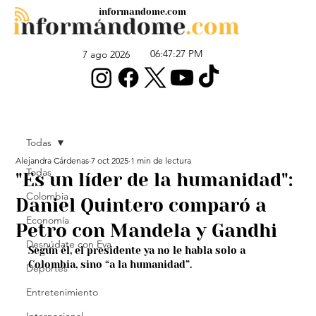
informandome.com
06:47:27 PM
7 ago 2026
Todas
Alejandra Cárdenas
7 oct 2025
1 min de lectura
Todas
"Es un líder de la humanidad":
Colombia
Daniel Quintero comparó a
Economía
Petro con Mandela y Gandhi
Desnúdate con Eva
Según él, el presidente ya no le habla solo a 
Colombia, sino “a la humanidad”.
Deportes
Entretenimiento