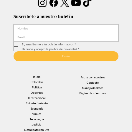
Suscríbete a nuestro boletín
Sí, suscríbeme a tu boletín informativo.
*
He leído y acepto la política de privacidad
*
Enviar
Inicio
Paute con nosotros
Colombia
Contacto
Política
Manejo de datos
Deportes
Página de miembros
Internacional
Entretenimiento
Economía
Virales
Tecnología
Judicial
Desnúdate con Eva