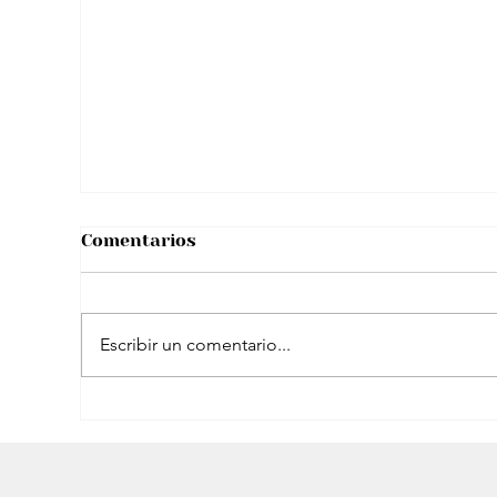
Sara Uribe sobre maternidad y la
custodia de su hijo: “Tenemos una
comunicación respetuosa… Con
muchos límites”
Comentarios
Escribir un comentario...
¿A Sergio Fajardo le costó mucho