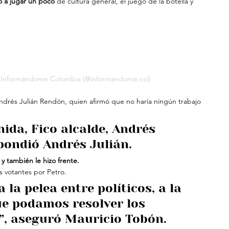
so a jugar un poco
 de cultura general, el juego de la botella y 
r Informándome Colombia (@informandome.col)
drés Julián Rendón, quien afirmó que no haría ningún trabajo 
nida, Fico alcalde, Andrés 
pondió Andrés Julián.
y también le hizo frente. 
s votantes por Petro.
a la pelea entre políticos, a la 
ue podamos resolver los 
”, aseguró Mauricio Tobón.