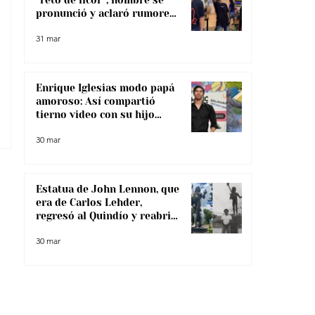
“reto de licor”, hombre se
pronunció y aclaró rumores
sobre su salud
31 mar
Enrique Iglesias modo papá
amoroso: Así compartió
tierno video con su hijo
menor
30 mar
Estatua de John Lennon, que
era de Carlos Lehder,
regresó al Quindío y reabrió
debate sobre memoria y
30 mar
narcotráfico