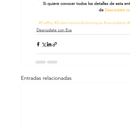
Si quiere conocer todos los detalles de esta en
de 
Desnúdate co
#EvaRey
#GobernacióndeAntioquia
#candidatos
#
Desnúdate con Eva
Entradas relacionadas