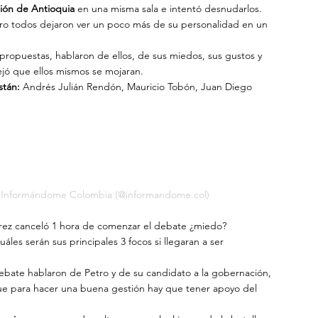
ción de Antioquia
 en una misma sala e intentó desnudarlos. 
ero todos dejaron ver un poco más de su personalidad en un 
 propuestas, hablaron de ellos, de sus miedos, sus gustos y 
dejó que ellos mismos se mojaran.
stán:
 Andrés Julián Rendón, Mauricio Tobón, Juan Diego 
r Informándome Colombia (@informandome.col)
érez canceló 1 hora de comenzar el debate ¿miedo?
es serán sus principales 3 focos si llegaran a ser 
debate hablaron de Petro y de su candidato a la gobernación, 
e para hacer una buena gestión hay que tener apoyo del 