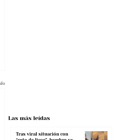
odo
Las más
leídas
Tras viral situación con