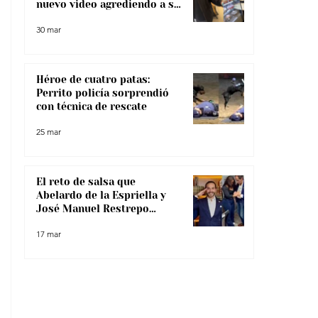
nuevo video agrediendo a su
pareja
30 mar
Héroe de cuatro patas:
Perrito policía sorprendió
con técnica de rescate
25 mar
El reto de salsa que
Abelardo de la Espriella y
José Manuel Restrepo
enfrentaron, ¿lo superaron?
17 mar