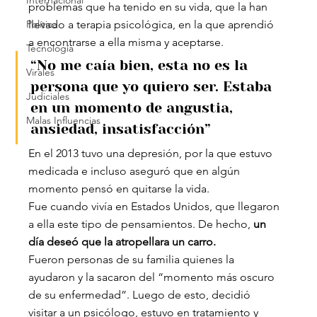
Internacional
problemas que ha tenido en su vida, que la han 
Política
llevado a terapia psicológica, en la que aprendió 
a encontrarse a ella misma y aceptarse.
Tecnología
“No me caía bien, esta no es la 
Virales
persona que yo quiero ser. Estaba 
Judiciales
en un momento de angustia, 
Malas Influencias
ansiedad, insatisfacción”
En el 2013 tuvo una depresión, por la que estuvo 
medicada e incluso aseguró que en algún 
momento pensó en quitarse la vida.
Fue cuando vivía en Estados Unidos, que llegaron 
a ella este tipo de pensamientos. De hecho,
 un 
día deseó que la atropellara un carro.
Fueron personas de su familia quienes la 
ayudaron y la sacaron del “momento más oscuro 
de su enfermedad”. Luego de esto, decidió 
visitar a un psicólogo, estuvo en tratamiento y 