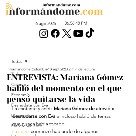
informandome.com
06:56:48 PM
6 ago 2026
Todas
Informandome Colombia
10 sept 2023
2 min de lectura
Todas
ENTREVISTA: Mariana Gómez
Colombia
habló del momento en el que
Economía
pensó quitarse la vida
Desnúdate con Eva
La cantante y actriz 
Mariana Gómez de atrevió a 
Deportes
desnudarse con Eva
 e incluso habló de temas 
que nunca había tocado.
Entretenimiento
La actriz
 comenzó hablando de algunos 