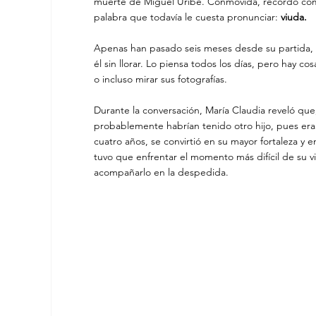
muerte de Miguel Uribe. Conmovida, recordó cóm
palabra que todavía le cuesta pronunciar:
 viuda.
Apenas han pasado seis meses desde su partida, y 
él sin llorar. Lo piensa todos los días, pero hay co
o incluso mirar sus fotografías.
Durante la conversación, María Claudia reveló que,
probablemente habrían tenido otro hijo, pues era
cuatro años, se convirtió en su mayor fortaleza y 
tuvo que enfrentar el momento más difícil de su v
acompañarlo en la despedida.