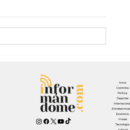
Inicio
Colombia
Política
Deportes
Internaciona
Entretenimie
Economía
Virales
Tecnología
Judicial