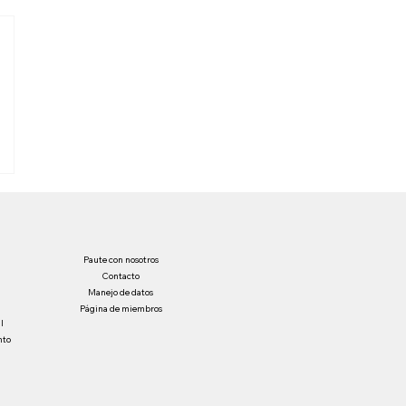
Paute con nosotros
Contacto
Manejo de datos
Página de miembros
l
nto