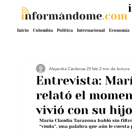
Inicio
Colombia
Política
Internacional
Economía
Alejandra Cárdenas
23 feb
2 min de lectura
Entrevista: Mar
relató el mome
vivió con su hij
María Claudia Tarazona habló sin filtros
“viuda”, una palabra que aún le cuesta