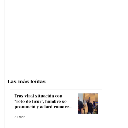
Las más
leídas
Tras viral situación con
“reto de licor”, hombre se
pronunció y aclaró rumores
sobre su salud
31 mar