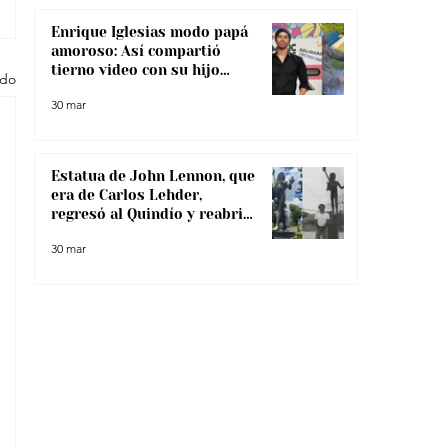
Enrique Iglesias modo papá
amoroso: Así compartió
tierno video con su hijo
odo
menor
30 mar
Estatua de John Lennon, que
era de Carlos Lehder,
regresó al Quindío y reabrió
debate sobre memoria y
30 mar
narcotráfico