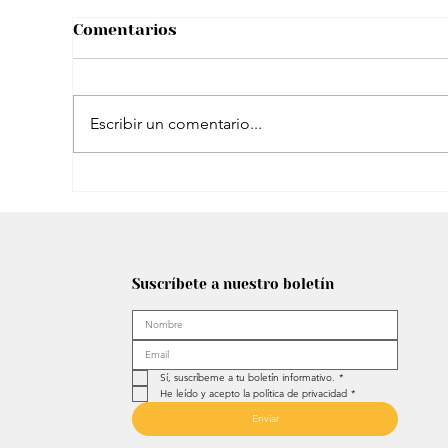
Comentarios
Escribir un comentario...
¿A Sergio Fajardo le costó mucho
convencer a Edna Bonilla para su
Suscríbete a nuestro boletín
fórmula vicepresidencial?
Sí, suscríbeme a tu boletín informativo.
*
He leído y acepto la política de privacidad
*
Enviar