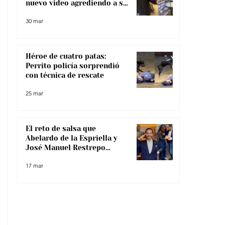
nuevo video agrediendo a su
pareja
30 mar
Héroe de cuatro patas:
Perrito policía sorprendió
con técnica de rescate
25 mar
El reto de salsa que
Abelardo de la Espriella y
José Manuel Restrepo
enfrentaron, ¿lo superaron?
17 mar