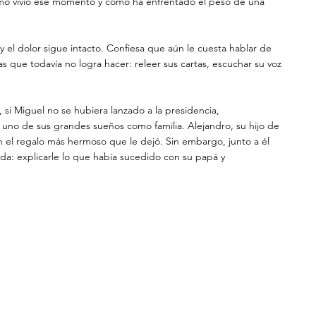
o vivió ese momento y cómo ha enfrentado el peso de una 
el dolor sigue intacto. Confiesa que aún le cuesta hablar de 
sas que todavía no logra hacer: releer sus cartas, escuchar su voz 
 si Miguel no se hubiera lanzado a la presidencia, 
 uno de sus grandes sueños como familia. Alejandro, su hijo de 
en el regalo más hermoso que le dejó. Sin embargo, junto a él 
ida: explicarle lo que había sucedido con su papá y 