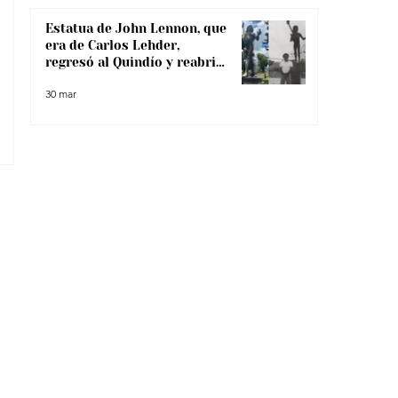
Estatua de John Lennon, que
era de Carlos Lehder,
regresó al Quindío y reabrió
debate sobre memoria y
30 mar
narcotráfico