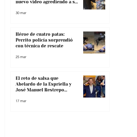
nuevo video agrediendo a su
pareja
30 mar
Héroe de cuatro patas:
Perrito policía sorprendió
con técnica de rescate
25 mar
El reto de salsa que
Abelardo de la Espriella y
José Manuel Restrepo
enfrentaron, ¿lo superaron?
17 mar