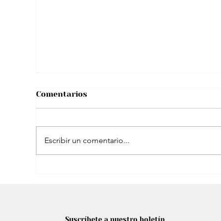
custodia de su hijo: “Tenemos una
comunicación respetuosa… Con
muchos límites”
Comentarios
Escribir un comentario...
¿A Sergio Fajardo le costó mucho
convencer a Edna Bonilla para su
Suscríbete a nuestro boletín
fórmula vicepresidencial?