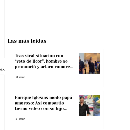
Las más
leídas
Tras viral situación con
“reto de licor”, hombre se
pronunció y aclaró rumores
odo
sobre su salud
31 mar
Enrique Iglesias modo papá
amoroso: Así compartió
tierno video con su hijo
menor
30 mar