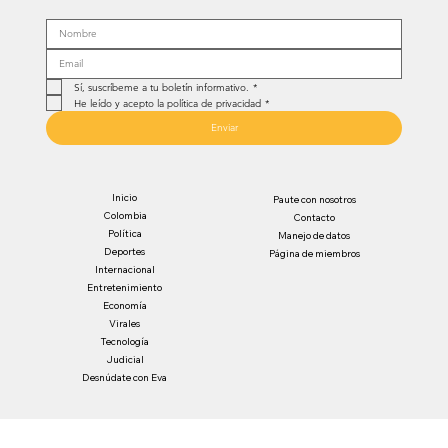
Sí, suscríbeme a tu boletín informativo.
*
He leído y acepto la política de privacidad
*
Enviar
Inicio
Paute con nosotros
Colombia
Contacto
Política
Manejo de datos
Deportes
Página de miembros
Internacional
Entretenimiento
Economía
Virales
Tecnología
Judicial
Desnúdate con Eva