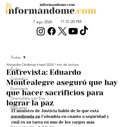
informandome.com
11:31:20 PM
7 ago 2026
Todas
Alejandra Cárdenas
4 sept 2025
1 min de lectura
Todas
Entrevista: Eduardo
Colombia
Montealegre aseguró que hay
Economía
que hacer sacrificios para
Desnúdate con Eva
lograr la paz
Deportes
El ministro de Justicia habló de lo que está 
sucediendo en Colombia en cuanto a seguridad y 
Entretenimiento
cuál es su tarea en uno de los cargos más 