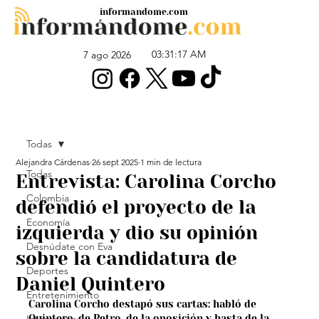
informandome.com
03:31:17 AM
7 ago 2026
Todas
Alejandra Cárdenas
26 sept 2025
1 min de lectura
Todas
Entrevista: Carolina Corcho
Colombia
defendió el proyecto de la
Economía
izquierda y dio su opinión
Desnúdate con Eva
sobre la candidatura de
Deportes
Daniel Quintero
Entretenimiento
Carolina Corcho destapó sus cartas: habló de 
Quintero, de Petro, de la oposición y hasta de la 