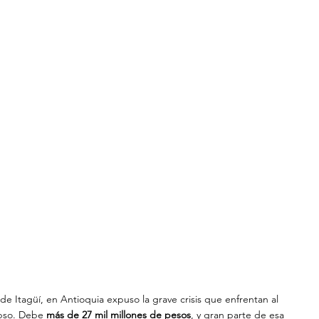
de Itagüí, en Antioquia expuso la grave crisis que enfrentan al 
apso. Debe 
más de 27 mil millones de pesos
, y gran parte de esa 