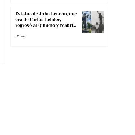
Estatua de John Lennon, que
era de Carlos Lehder,
regresó al Quindío y reabrió
debate sobre memoria y
30 mar
narcotráfico