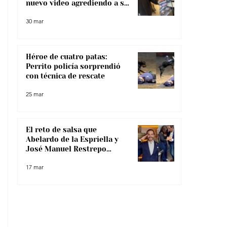
nuevo video agrediendo a su
pareja
30 mar
Héroe de cuatro patas:
Perrito policía sorprendió
con técnica de rescate
25 mar
El reto de salsa que
Abelardo de la Espriella y
José Manuel Restrepo
enfrentaron, ¿lo superaron?
17 mar