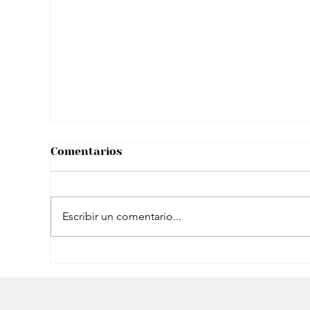
Tras viral situación con “reto de licor”
hombre se pronunció y aclaró
rumores sobre su salud
Comentarios
Escribir un comentario...
El peculiar comentario de Petro sobre