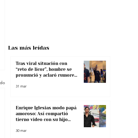
Las más
leídas
Tras viral situación con
“reto de licor”, hombre se
pronunció y aclaró rumores
sobre su salud
odo
31 mar
Enrique Iglesias modo papá
amoroso: Así compartió
tierno video con su hijo
menor
30 mar