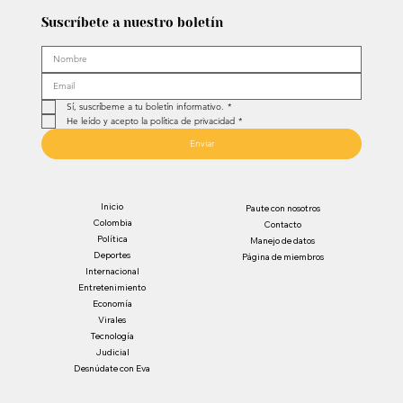
Suscríbete a nuestro boletín
Sí, suscríbeme a tu boletín informativo.
*
He leído y acepto la política de privacidad
*
Enviar
Inicio
Paute con nosotros
Colombia
Contacto
Política
Manejo de datos
Deportes
Página de miembros
Internacional
Entretenimiento
Economía
Virales
Tecnología
Judicial
Desnúdate con Eva