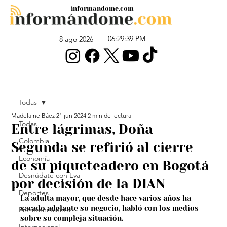
informandome.com
06:29:39 PM
8 ago 2026
Todas
Madelaine Báez
21 jun 2024
2 min de lectura
Todas
Entre lágrimas, Doña
Colombia
Segunda se refirió al cierre
Economía
de su piqueteadero en Bogotá
Desnúdate con Eva
por decisión de la DIAN
Deportes
La adulta mayor, que desde hace varios años ha 
sacado adelante su negocio, habló con los medios 
Entretenimiento
sobre su compleja situación.