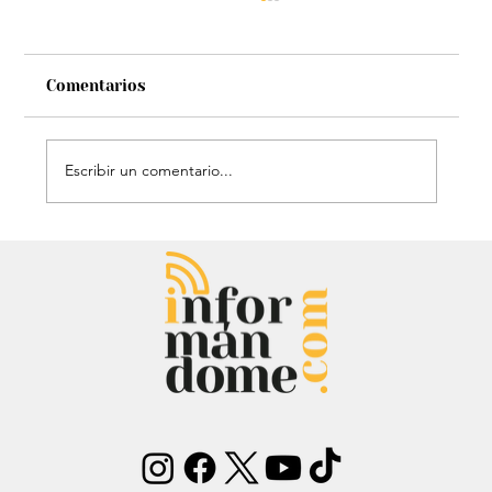
Comentarios
Escribir un comentario...
Estatua de John Lennon, que era de
Carlos Lehder, regresó al Quindío y
reabrió debate sobre memoria y
narcotráfico