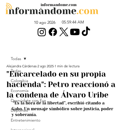
informandome.com
05:59:44 AM
10 ago 2026
Todas
Alejandra Cárdenas
2 ago 2025
1 min de lectura
Todas
"Encarcelado en su propia
Colombia
hacienda": Petro reaccionó a
Economía
la condena de Álvaro Uribe
Desnúdate con Eva
 “Es la hora de la libertad”, escribió citando a 
Gabo. Un mensaje simbólico sobre justicia, poder 
Deportes
y soberanía.
Entretenimiento