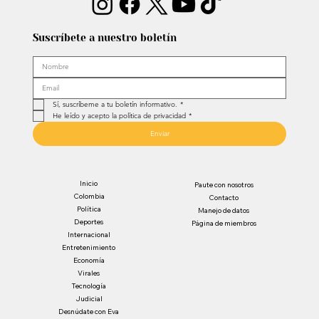
Suscríbete a nuestro boletín
Sí, suscríbeme a tu boletín informativo.
*
He leído y acepto la política de privacidad
*
Enviar
Inicio
Paute con nosotros
Colombia
Contacto
Política
Manejo de datos
Deportes
Página de miembros
Internacional
Entretenimiento
Economía
Virales
Tecnología
Judicial
Desnúdate con Eva