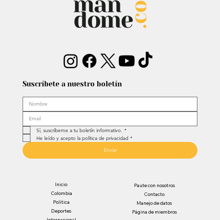
Suscríbete a nuestro boletín
Sí, suscríbeme a tu boletín informativo.
*
He leído y acepto la política de privacidad
*
Enviar
Inicio
Paute con nosotros
Colombia
Contacto
Política
Manejo de datos
Deportes
Página de miembros
Internacional