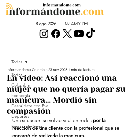
informandome.com
08:23:49 PM
8 ago 2026
Todas
Informandome Colombia
23 nov 2023
1 min de lectura
Todas
En video: Así reaccionó una
Colombia
mujer que no quería pagar su
Economía
manicura… Mordió sin
Desnúdate con Eva
compasión
Deportes
Una situación se volvió viral en redes 
por la 
Entretenimiento
reacción de una cliente con la profesional que se 
encargó de realizarle la manicura.