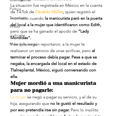
Internacional
La situación fue registrada en México en la cuenta 
Política
de TikTok de 
Osvaldo Müller
,
 quien registró el 
Tecnología
momento cuando
 la manicurista paró en la puerta 
del local a la mujer que identificaron como Edith,
Virales
pero que se ha ganado el apodo de 
“Lady 
Judiciales
Mordidas”.
Malas Influencias
Y es que, según reportaron, a la mujer le 
realizaron un servicio de unas acrílicas, pero 
al 
terminar el proceso debía pagar. Pese a que se 
negaba, la encargada del local en el estado de 
Tlalneplantal, México, siguió conversando con 
ella.
Mujer mordió a una manicurista 
para no pagarle:
La mujer
 se negó a pagar su servicio, y el de su 
hija, asegurando que 
no le gustó el resultado y 
por eso pretendía irse sin pagar.
 Pero lo insólito 