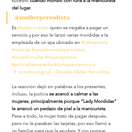
sucedió 
cuando mordió con furia a la manicurista 
del lugar.
@mullerperiodista
Es 
#ladymordidas
 quien se negaba a pagar un 
servicio y por eso le lanzó varias mordidas a la 
empleada de un spa ubicado en 
#tlalnepantla
#noticias
#osvaldomullerperiodista
#osvaldomuller
#mujeragresiva
#policiatlalnepantla
#duñassantamonica
♬ sonido original – Osvaldo Müller Periodista
La reacción dejó sin palabras a los presentes, 
incluso, la policía
 se acercó a calmar a las 
mujeres, principalmente porque “Lady Mordidas” 
le arrancó un pedazo de piel a la manicurista.
Pese a todo, la mujer trató de pagar después, 
pero no le pasaban las tarjetas, por eso llamó a 
un familiar para que la ayudara. Y ojo porque, 