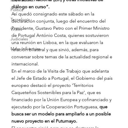
Internacional
diálogo en curso”.
Política
Así quedó consignado este sábado en la 
Tecnología
declaración conjunta, luego del encuentro del 
Presidente, Gustavo Petro con el Primer Ministro 
Virales
de Portugal António Costa, quienes sostuvieron 
Judiciales
una reunión en Lisboa, en la que evaluaron la 
Malas Influencias
relación bilateral y que sirvió, además, para 
conversar sobre temas de la actualidad regional e 
internacional.
En el marco de la Visita de Trabajo que adelanta 
el Jefe de Estado a Portugal, el Gobierno del país 
europeo destacó el proyecto ‘Territorios 
Caqueteños Sostenibles para la Paz’, que es 
financiado por la Unión Europea y cofinanciado y 
ejecutado por la Cooperación Portuguesa, 
que 
busca ser un modelo para ampliarlo a un posible 
nuevo proyecto en el Putumayo.