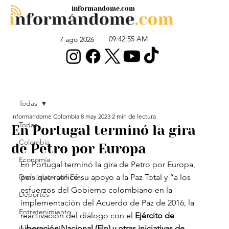
informandome.com
09:42:55 AM
7 ago 2026
Todas
Informandome Colombia
8 may 2023
2 min de lectura
Todas
En Portugal terminó la gira
Colombia
de Petro por Europa
Economía
En Portugal terminó la gira de Petro por Europa, 
Desnúdate con Eva
país que ratificó su apoyo a la Paz Total y “a los 
esfuerzos del Gobierno colombiano en la 
Deportes
implementación del Acuerdo de Paz de 2016, la 
Entretenimiento
reactivación del diálogo con el 
Ejército de 
Liberación Nacional (Eln) y otras iniciativas de 