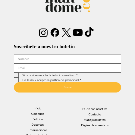
Suscríbete a nuestro boletín
Sí, suscríbeme a tu boletín informativo.
*
He leído y acepto la política de privacidad
*
Enviar
Inicio
Paute con nosotros
Colombia
Contacto
Política
Manejo de datos
Deportes
Página de miembros
Internacional