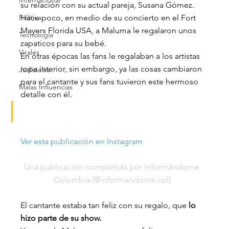
Internacional
su relación con su actual pareja, Susana Gómez.
Política
Hace poco, en medio de su concierto en el Fort 
Mayers Florida USA, a Maluma le regalaron unos 
Tecnología
zapaticos para su bebé.
Virales
En otras épocas las fans le regalaban a los artistas 
ropa interior, sin embargo, ya las cosas cambiaron 
Judiciales
para el cantante y sus fans tuvieron este hermoso 
Malas Influencias
detalle con él.
Ver esta publicación en Instagram
Una publicación compartida por Informándome 
Colombia (@informandome.col)
El cantante estaba tan feliz con su regalo, que 
lo 
hizo parte de su show.