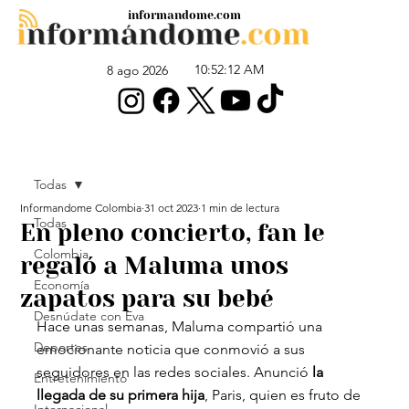
informandome.com
10:52:12 AM
8 ago 2026
Todas
Informandome Colombia
31 oct 2023
1 min de lectura
Todas
En pleno concierto, fan le
Colombia
regaló a Maluma unos
Economía
zapatos para su bebé
Desnúdate con Eva
Hace unas semanas, Maluma compartió una 
Deportes
emocionante noticia que conmovió a sus 
seguidores en las redes sociales. Anunció
 la 
Entretenimiento
llegada de su primera hija
, Paris, quien es fruto de 