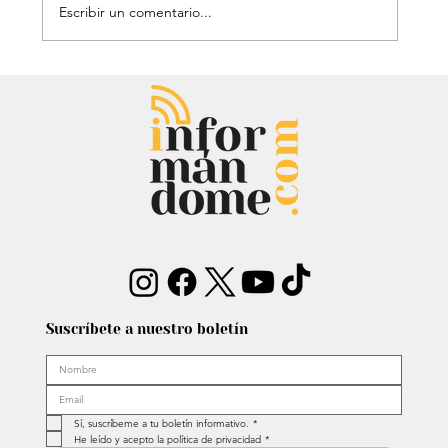
Escribir un comentario...
Chayanne se animó a trend viral y
dejó mensaje: “Antes de ser tu
papá…”
Suscríbete a nuestro boletín
Sí, suscríbeme a tu boletín informativo.
*
He leído y acepto la política de privacidad
*