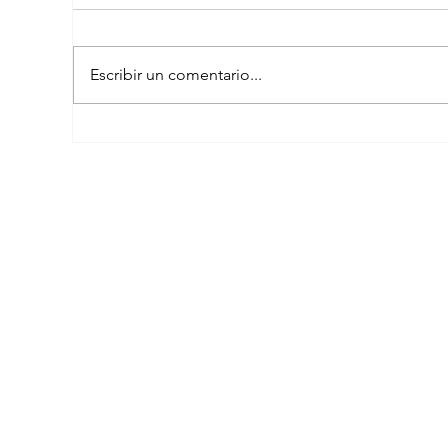
Escribir un comentario...
El peculiar comentario de Petro sobre
famosa plataforma para adultos en
transmisión con Westcol