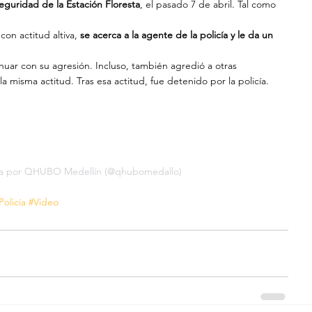
eguridad de la Estación Floresta
, el pasado 7 de abril. Tal como 
n actitud altiva, 
se acerca a la agente de la policía y le da un 
ar con su agresión. Incluso, también agredió a otras 
a misma actitud. Tras esa actitud, fue detenido por la policía.
da por QHUBO Medellín (@qhubomedallo)
Policía
#Video