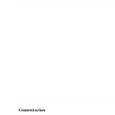
Tras viral situación con “reto de licor”
hombre se pronunció y aclaró
rumores sobre su salud
Comentarios