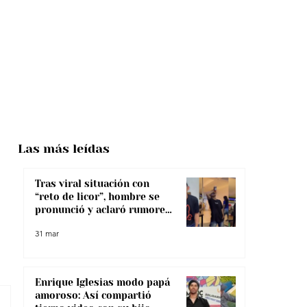
Las más
leídas
Tras viral situación con
“reto de licor”, hombre se
pronunció y aclaró rumores
sobre su salud
31 mar
Enrique Iglesias modo papá
amoroso: Así compartió