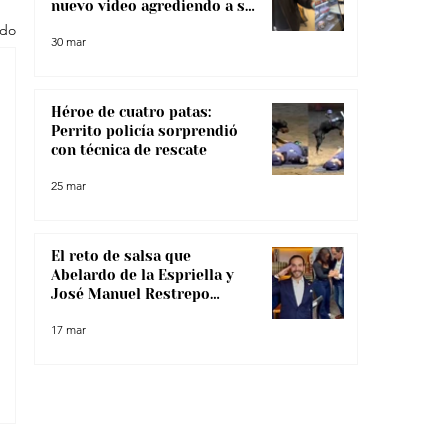
nuevo video agrediendo a su
pareja
odo
30 mar
Héroe de cuatro patas:
Perrito policía sorprendió
con técnica de rescate
25 mar
El reto de salsa que
Abelardo de la Espriella y
José Manuel Restrepo
enfrentaron, ¿lo superaron?
17 mar