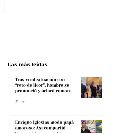
Las más
leídas
Tras viral situación con
“reto de licor”, hombre se
pronunció y aclaró rumores
sobre su salud
31 mar
Enrique Iglesias modo papá
amoroso: Así compartió