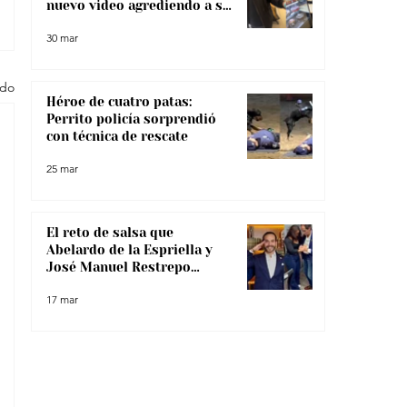
nuevo video agrediendo a su
pareja
30 mar
odo
Héroe de cuatro patas:
Perrito policía sorprendió
con técnica de rescate
25 mar
El reto de salsa que
Abelardo de la Espriella y
José Manuel Restrepo
enfrentaron, ¿lo superaron?
17 mar