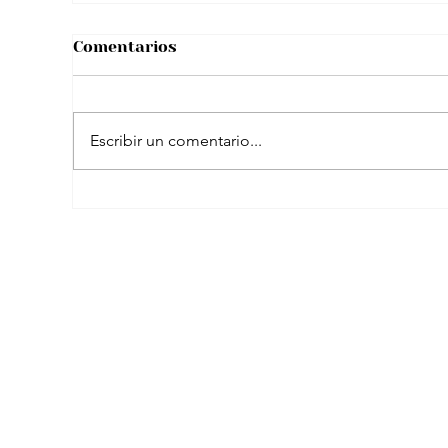
Comentarios
Escribir un comentario...
El peculiar comentario de Petro sobre
famosa plataforma para adultos en
transmisión con Westcol