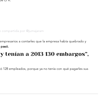
 de EPK.
n compartida por @jumajaram
s empresarios a contarles que la empresa había quebrado y 
 pasó.
 y tenían a 2013 130 embargos”, 
ió 128 empleados, porque ya no tenía con qué pagarles sus 