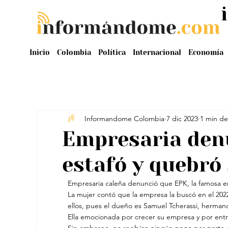
Inicio
Colombia
Política
Internacional
Economía
Informandome Colombia
7 dic 2023
1 min de
Empresaria den
estafó y quebró
Empresaria caleña denunció que EPK, la famosa em
La mujer contó que la empresa la buscó en el 2022
ellos, pues el dueño es Samuel Tcherassi, hermano
Ella emocionada por crecer su empresa y por entr