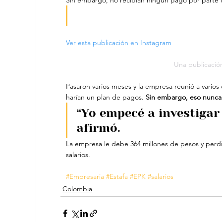
Sin embargo, no recibían ningún pago por parte
Ver esta publicación en Instagram
Una publicació
Pasaron varios meses y la empresa reunió a vario
harían un plan de pagos. 
Sin embargo, eso nunca
“Yo empecé a investigar
afirmó.
La empresa le debe 364 millones de pesos y perd
salarios.
#Empresaria
#Estafa
#EPK
#salarios
Colombia