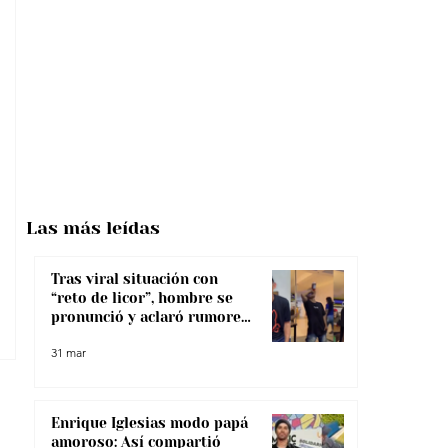
Las más
leídas
Tras viral situación con
“reto de licor”, hombre se
pronunció y aclaró rumores
sobre su salud
31 mar
Enrique Iglesias modo papá
amoroso: Así compartió