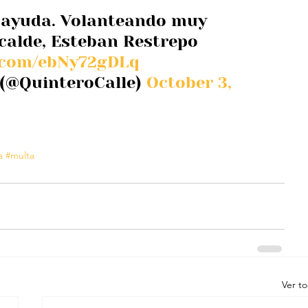
o ayuda. Volanteando muy 
calde, Esteban Restrepo 
r.com/ebNy72gDLq
 (@QuinteroCalle) 
October 3, 
a
#multa
Ver t