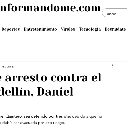
informandome.com
Deportes
Entretenimiento
Virales
Tecnología
Desnúdate 
 lectura
 arresto contra el
ellín, Daniel
iel Quintero, sea detenido por tres días
 debido a que no 
e debía ser evacuada por alto riesgo.