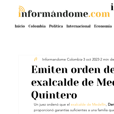
Inicio
Colombia
Política
Internacional
Economía
Informandome Colombia
3 oct 2023
2 min de
Emiten orden de
exalcalde de Med
Quintero
Un juez ordenó que el 
exalcalde de Medellín
, 
Dan
proporcionó garantías suficientes a una familia qu