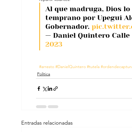
Al que madruga, Dios l
temprano por Upegui Al
Gobernador. 
pic.twitte
— Daniel Quintero Calle
2023
#arresto
#DanielQuintero
#tutela
#ordendecaptur
Política
Entradas relacionadas