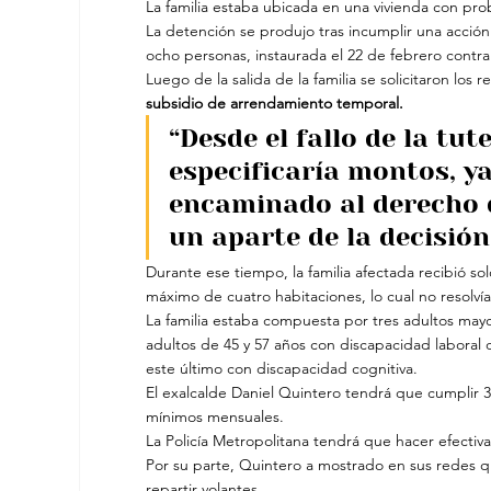
La familia estaba ubicada en una vivienda con pr
La detención se produjo tras incumplir una acción 
ocho personas, instaurada el 22 de febrero contra 
Luego de la salida de la familia se solicitaron los 
subsidio de arrendamiento temporal.
“Desde el fallo de la tu
especificaría montos, y
encaminado al derecho d
un aparte de la decisión 
Durante ese tiempo, la familia afectada recibió so
máximo de cuatro habitaciones, lo cual no resolví
La familia estaba compuesta por tres adultos may
adultos de 45 y 57 años con discapacidad laboral 
este último con discapacidad cognitiva.
El exalcalde Daniel Quintero tendrá que cumplir 3 
mínimos mensuales.
La Policía Metropolitana tendrá que hacer efectiv
Por su parte, Quintero a mostrado en sus redes qu
repartir volantes.