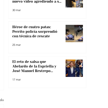
nuevo video agrediendo a su
pareja
30 mar
Héroe de cuatro patas:
Perrito policía sorprendió
con técnica de rescate
25 mar
El reto de salsa que
Abelardo de la Espriella y
José Manuel Restrepo
enfrentaron, ¿lo superaron?
17 mar
odo