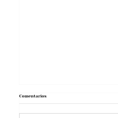
Tarjetón presidencial 2026:
Registraduría definió el orden de los
candidatos
Comentarios