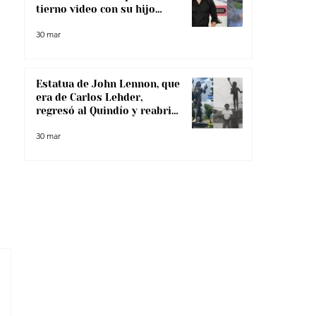
tierno video con su hijo
menor
30 mar
Estatua de John Lennon, que
era de Carlos Lehder,
regresó al Quindío y reabrió
debate sobre memoria y
30 mar
narcotráfico