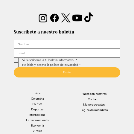
Suscríbete a nuestro boletín
Sí, suscríbeme a tu boletín informativo.
*
He leído y acepto la política de privacidad
*
Enviar
Inicio
Paute con nosotros
Colombia
Contacto
Política
Manejo de datos
Deportes
Página de miembros
Internacional
Entretenimiento
Economía
Virales