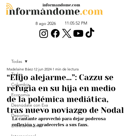
informandome.com
11:05:52 PM
8 ago 2026
Todas
Madelaine Báez
12 jun 2024
1 min de lectura
Todas
“Elijo alejarme…”: Cazzu se
Colombia
refugia en su hija en medio
Economía
de la polémica mediática,
Desnúdate con Eva
tras nuevo noviazgo de Nodal
Deportes
La cantante aprovechó para dejar poderosa 
reflexión y agradecerles a sus fans.
Entretenimiento