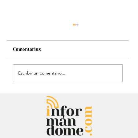
Comentarios
Escribir un comentario...
Chayanne se animó a trend viral y
dejó mensaje: “Antes de ser tu
papá…”