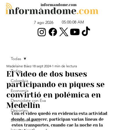
informandome.com
05:00:08 AM
7 ago 2026
Todas
Madelaine Báez
18 sept 2024
1 min de lectura
Todas
El video de dos buses
Colombia
participando en piques se
Economía
convirtió en polémica en
Desnúdate con Eva
Medellín
Deportes
Con el video quedó en evidencia esta actividad 
donde, al parecer, participan varias líneas de 
Entretenimiento
estos transportes, cuando cae la noche en la 