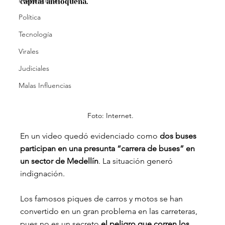
Internacional
capital antioqueña.
Política
Tecnología
Virales
Judiciales
Malas Influencias
Foto: Internet.
En un video quedó evidenciado como 
dos buses 
participan en una presunta “carrera de buses” en 
un sector de Medellín
. La situación generó 
indignación.
Los famosos piques de carros y motos se han 
convertido en un gran problema en las carreteras, 
pues no es un secreto 
el peligro que corren los 