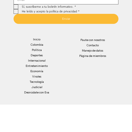
Sí, suscríbeme a tu boletín informativo.
*
He leído y acepto la política de privacidad
*
Enviar
Inicio
Paute con nosotros
Colombia
Contacto
Política
Manejo de datos
Deportes
Página de miembros
Internacional
Entretenimiento
Economía
Virales
Tecnología
Judicial
Desnúdate con Eva