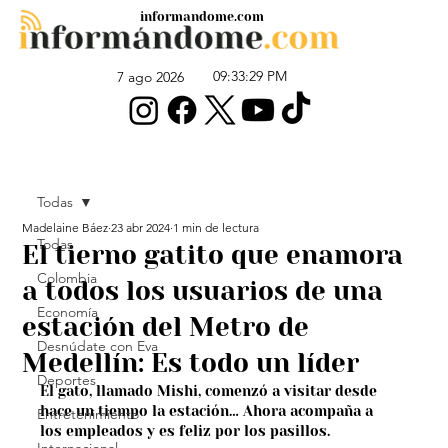
informandome.com
09:33:29 PM
7 ago 2026
Todas
Madelaine Báez
23 abr 2024
1 min de lectura
Todas
El tierno gatito que enamora
Colombia
a todos los usuarios de una
Economía
estación del Metro de
Desnúdate con Eva
Medellín: Es todo un líder
Deportes
El gato, llamado Mishi, comenzó a visitar desde 
hace un tiempo la estación… Ahora acompaña a 
Entretenimiento
los empleados y es feliz por los pasillos.