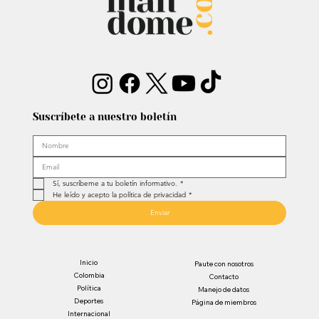
Suscríbete a nuestro boletín
Sí, suscríbeme a tu boletín informativo.
*
He leído y acepto la política de privacidad
*
Enviar
Inicio
Paute con nosotros
Colombia
Contacto
Política
Manejo de datos
Deportes
Página de miembros
Internacional