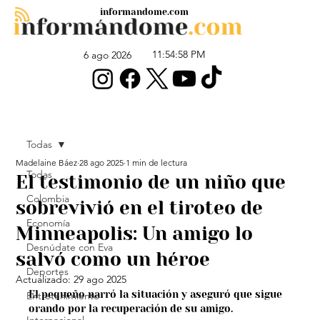
informandome.com
11:54:58 PM
6 ago 2026
Todas
Madelaine Báez
28 ago 2025
1 min de lectura
Todas
El testimonio de un niño que
Colombia
sobrevivió en el tiroteo de
Economía
Minneapolis: Un amigo lo
Desnúdate con Eva
salvó como un héroe
Deportes
Actualizado:
29 ago 2025
El pequeño narró la situación y aseguró que sigue 
Entretenimiento
orando por la recuperación de su amigo.