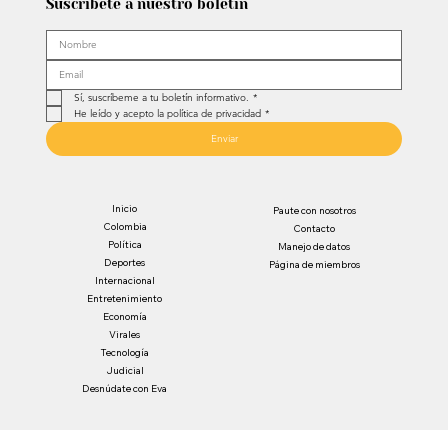
Suscríbete a nuestro boletín
Sí, suscríbeme a tu boletín informativo.
*
He leído y acepto la política de privacidad
*
Enviar
Inicio
Paute con nosotros
Colombia
Contacto
Política
Manejo de datos
Deportes
Página de miembros
Internacional
Entretenimiento
Economía
Virales
Tecnología
Judicial
Desnúdate con Eva