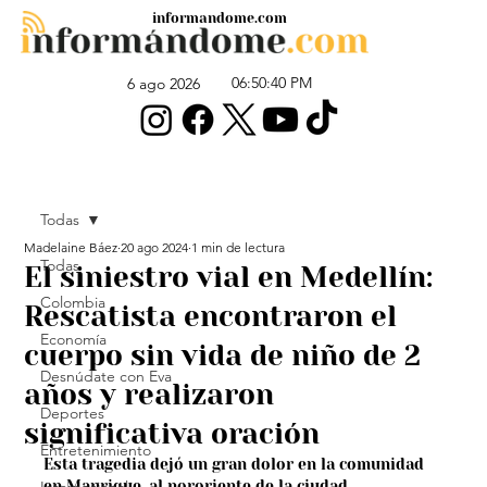
informandome.com
06:50:40 PM
6 ago 2026
Todas
Madelaine Báez
20 ago 2024
1 min de lectura
Todas
El siniestro vial en Medellín:
Colombia
Rescatista encontraron el
Economía
cuerpo sin vida de niño de 2
Desnúdate con Eva
años y realizaron
Deportes
significativa oración
Entretenimiento
Esta tragedia dejó un gran dolor en la comunidad 
en Manrique, al nororiente de la ciudad.