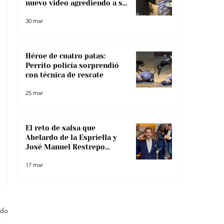
nuevo video agrediendo a su
pareja
30 mar
Héroe de cuatro patas:
Perrito policía sorprendió
con técnica de rescate
25 mar
El reto de salsa que
Abelardo de la Espriella y
José Manuel Restrepo
enfrentaron, ¿lo superaron?
17 mar
odo