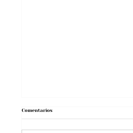
Tarjetón presidencial 2026:
Registraduría definió el orden de los
candidatos
Comentarios