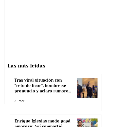
Las más
leídas
Tras viral situación con
“reto de licor”, hombre se
pronunció y aclaró rumores
sobre su salud
31 mar
Enrique Iglesias modo papá
amoroso: Así compartió