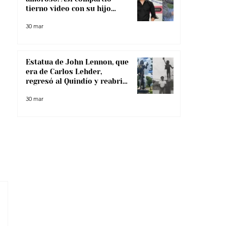
tierno video con su hijo
menor
30 mar
Estatua de John Lennon, que
era de Carlos Lehder,
regresó al Quindío y reabrió
debate sobre memoria y
30 mar
narcotráfico