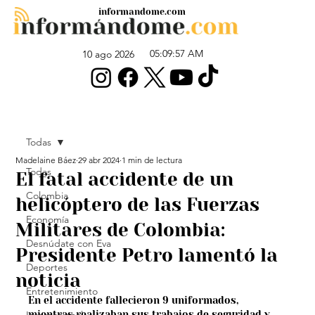
informandome.com
05:09:57 AM
10 ago 2026
Todas
Madelaine Báez
29 abr 2024
1 min de lectura
Todas
El fatal accidente de un
Colombia
helicóptero de las Fuerzas
Economía
Militares de Colombia:
Desnúdate con Eva
Presidente Petro lamentó la
Deportes
noticia
Entretenimiento
En el accidente fallecieron 9 uniformados, 
mientras realizaban sus trabajos de seguridad y 