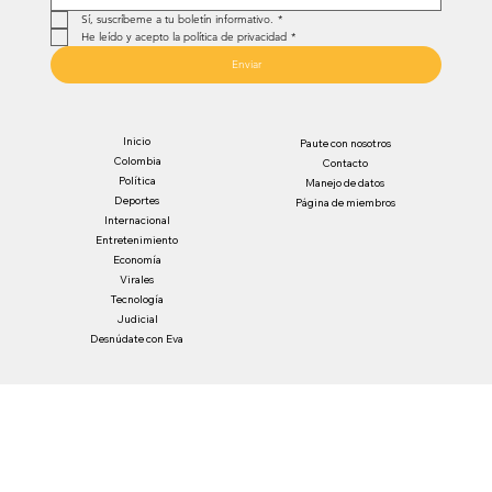
Sí, suscríbeme a tu boletín informativo.
*
He leído y acepto la política de privacidad
*
Enviar
Inicio
Paute con nosotros
Colombia
Contacto
Política
Manejo de datos
Deportes
Página de miembros
Internacional
Entretenimiento
Economía
Virales
Tecnología
Judicial
Desnúdate con Eva