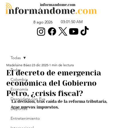
informandome.com
03:01:50 AM
8 ago 2026
Todas
Madelaine Báez
23 dic 2025
1 min de lectura
Todas
El decreto de emergencia
Colombia
económica del Gobierno
Economía
Petro, ¿crisis fiscal?
Desnúdate con Eva
La decisión, tras caída de la reforma tributaria, 
trae nuevos impuestos.
Deportes
Entretenimiento