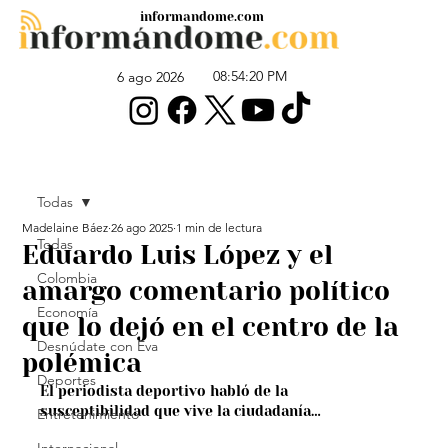
informandome.com
08:54:20 PM
6 ago 2026
Todas
Madelaine Báez
26 ago 2025
1 min de lectura
Todas
Eduardo Luis López y el
Colombia
amargo comentario político
Economía
que lo dejó en el centro de la
Desnúdate con Eva
polémica
Deportes
El periodista deportivo habló de la 
susceptibilidad que vive la ciudadanía…
Entretenimiento