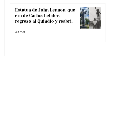
Estatua de John Lennon, que
era de Carlos Lehder,
regresó al Quindío y reabrió
debate sobre memoria y
30 mar
narcotráfico