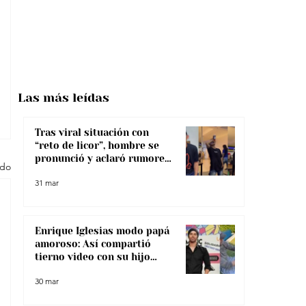
Las más
leídas
Tras viral situación con
“reto de licor”, hombre se
pronunció y aclaró rumores
odo
sobre su salud
31 mar
Enrique Iglesias modo papá
amoroso: Así compartió
tierno video con su hijo
menor
30 mar