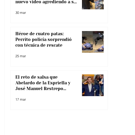
nuevo video agrediendo a su
pareja
30 mar
Héroe de cuatro patas:
Perrito policía sorprendió
con técnica de rescate
25 mar
El reto de salsa que
Abelardo de la Espriella y
José Manuel Restrepo
enfrentaron, ¿lo superaron?
17 mar