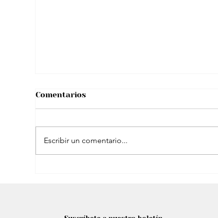
Enrique Iglesias modo papá amoroso:
Así compartió tierno video con su hijo
menor
Comentarios
Escribir un comentario...
Shakira planea un ambicioso cierre de
gira en España: Estadio propio y más