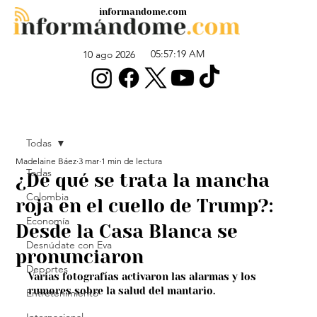
informandome.com
05:57:19 AM
10 ago 2026
Todas
Madelaine Báez
3 mar
1 min de lectura
Todas
¿De qué se trata la mancha
Colombia
roja en el cuello de Trump?:
Economía
Desde la Casa Blanca se
Desnúdate con Eva
pronunciaron
Deportes
Varias fotografías activaron las alarmas y los 
rumores sobre la salud del mantario.
Entretenimiento