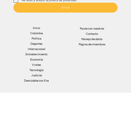
He leído y acepto la política de privacidad
*
Enviar
Inicio
Paute con nosotros
Colombia
Contacto
Política
Manejo de datos
Deportes
Página de miembros
Internacional
Entretenimiento
Economía
Virales
Tecnología
Judicial
Desnúdate con Eva