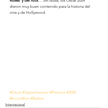
Roses’ y del rock
… Sin duda, los Oscar 2024 
dieron muy buen contenido para la historia del 
cine y de Hollywood.
#Oscar
#Oppenheimer
#Premios
#2024
#ImJustKen
#Barbie
Internacional