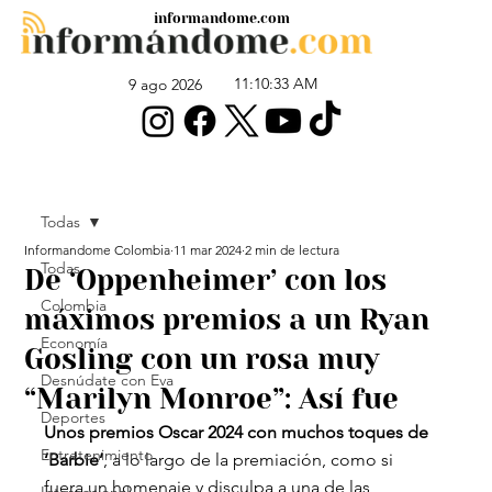
informandome.com
11:10:33 AM
9 ago 2026
Todas
Informandome Colombia
11 mar 2024
2 min de lectura
Todas
De ‘Oppenheimer’ con los
Colombia
máximos premios a un Ryan
Economía
Gosling con un rosa muy
Desnúdate con Eva
“Marilyn Monroe”: Así fue
Deportes
Unos premios Oscar 2024 con muchos toques de 
Entretenimiento
‘Barbie’
, a lo largo de la premiación, como si 
fuera un homenaje y disculpa a una de las 