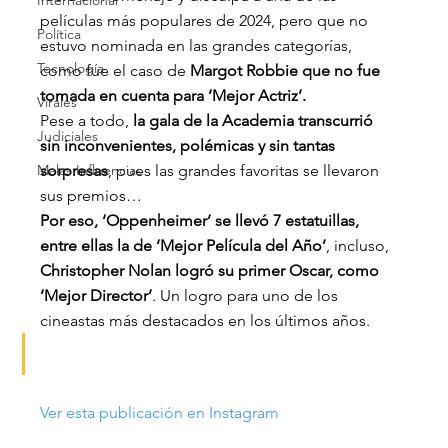
Internacional
películas más populares de 2024, pero que no 
Política
estuvo nominada en las grandes categorías, 
Tecnología
como fue el caso de
 Margot Robbie que no fue 
tomada en cuenta para ‘Mejor Actriz’.
Virales
Pese a todo,
 la gala de la Academia transcurrió 
Judiciales
sin inconvenientes, polémicas y sin tantas 
Malas Influencias
sorpresas
, pues las grandes favoritas se llevaron 
sus premios…
Por eso, ‘Oppenheimer’ se llevó 7 estatuillas, 
entre ellas la de ‘Mejor Película del Año’
, incluso, 
Christopher Nolan logró su primer Oscar, como 
‘Mejor Director’
. Un logro para uno de los 
cineastas más destacados en los últimos años.
Ver esta publicación en Instagram