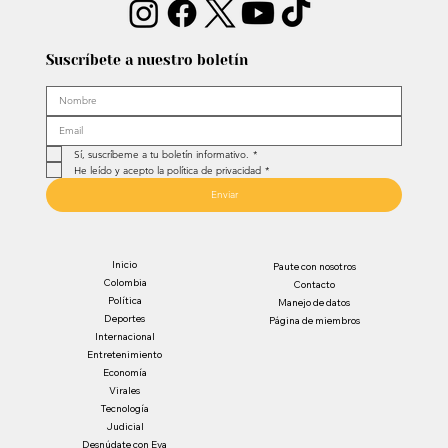
Suscríbete a nuestro boletín
Sí, suscríbeme a tu boletín informativo.
*
He leído y acepto la política de privacidad
*
Enviar
Inicio
Paute con nosotros
Colombia
Contacto
Política
Manejo de datos
Deportes
Página de miembros
Internacional
Entretenimiento
Economía
Virales
Tecnología
Judicial
Desnúdate con Eva