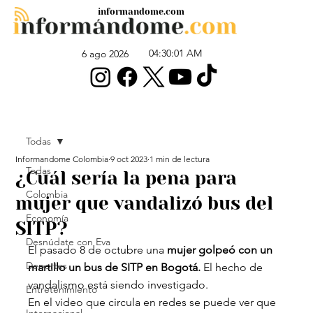
informandome.com
04:30:01 AM
6 ago 2026
Todas
Informandome Colombia
9 oct 2023
1 min de lectura
Todas
¿Cuál sería la pena para
Colombia
mujer que vandalizó bus del
Economía
SITP?
Desnúdate con Eva
El pasado 8 de octubre una 
mujer golpeó con un 
Deportes
martillo un bus de SITP en Bogotá.
 El hecho de 
vandalismo está siendo investigado.
Entretenimiento
En el video que circula en redes se puede ver que 