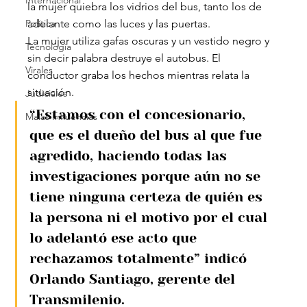
Internacional
la mujer quiebra los vidrios del bus, tanto los de 
Política
adelante como las luces y las puertas.
La mujer utiliza gafas oscuras y un vestido negro y 
Tecnología
sin decir palabra destruye el autobus. El 
Virales
conductor graba los hechos mientras relata la 
situación.
Judiciales
“Estamos con el concesionario, 
Malas Influencias
que es el dueño del bus al que fue 
agredido, haciendo todas las 
investigaciones porque aún no se 
tiene ninguna certeza de quién es 
la persona ni el motivo por el cual 
lo adelantó ese acto que 
rechazamos totalmente” indicó 
Orlando Santiago, gerente del 
Transmilenio.