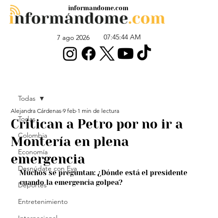
informandome.com
07:45:44 AM
7 ago 2026
Todas
Alejandra Cárdenas
9 feb
1 min de lectura
Todas
Critican a Petro por no ir a
Colombia
Montería en plena
Economía
emergencia
Desnúdate con Eva
Muchos se preguntan: ¿Dónde está el presidente 
cuando la emergencia golpea?
Deportes
Entretenimiento