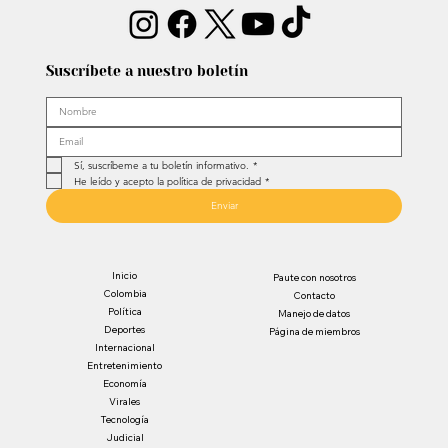
Suscríbete a nuestro boletín
Sí, suscríbeme a tu boletín informativo.
*
He leído y acepto la política de privacidad
*
Enviar
Inicio
Paute con nosotros
Colombia
Contacto
Política
Manejo de datos
Deportes
Página de miembros
Internacional
Entretenimiento
Economía
Virales
Tecnología
Judicial