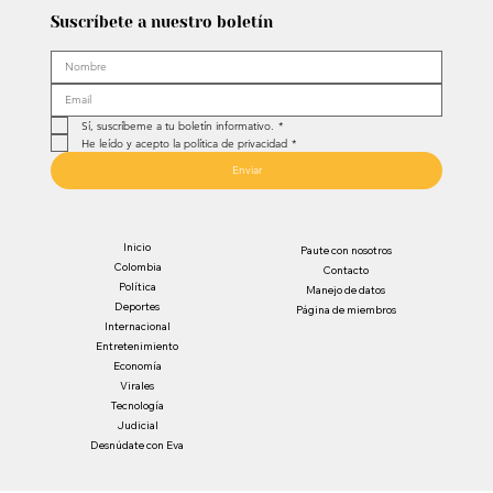
Suscríbete a nuestro boletín
Sí, suscríbeme a tu boletín informativo.
*
He leído y acepto la política de privacidad
*
Enviar
Inicio
Paute con nosotros
Colombia
Contacto
Política
Manejo de datos
Deportes
Página de miembros
Internacional
Entretenimiento
Economía
Virales
Tecnología
Judicial
Desnúdate con Eva