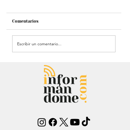
Comentarios
Escribir un comentario...
Chayanne se animó a trend viral y
dejó mensaje: “Antes de ser tu
papá…”