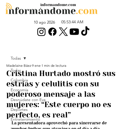
informandome.com
05:53:44 AM
10 ago 2026
Todas
Madelaine Báez
9 ene
1 min de lectura
Todas
Cristina Hurtado mostró sus
Colombia
estrías y celulitis con su
Economía
poderoso mensaje a las
Desnúdate con Eva
mujeres: “Este cuerpo no es
Deportes
perfecto, es real”
Entretenimiento
La presentadora aprovechó para sincerarse de 
muchas luchas que atraviesa en el día a día.