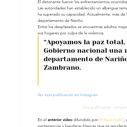
El detonante fueron los enfrentamientos ocurrido
Las autoridades han establecido un albergue tempo
ha superado su capacidad. Actualmente, más de tr
departamento de Nariño.
Entre los desplazados se encuentras adultos may
sus hogares por culpa de la violencia.
“Apoyamos la paz total,
Gobierno nacional una m
departamento de Nariño”
Zambrano.
Ver esta publicación en Instagram
Una publicación compart
En el 
anterior video 
difundido por 
El Espectador
,
pertenencias y banderas blancas que se apoderar