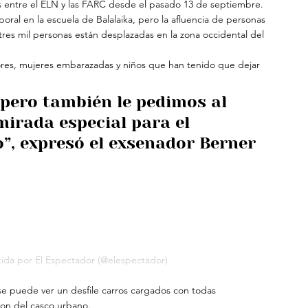
s entre el ELN y las FARC desde el pasado 13 de septiembre.
ral en la escuela de Balalaika, pero la afluencia de personas 
es mil personas están desplazadas en la zona occidental del 
ores, mujeres embarazadas y niños que han tenido que dejar 
 pero también le pedimos al 
irada especial para el 
, expresó el exsenador Berner 
ida por El Espectador (@elespectador)
 se puede ver un desfile carros cargados con todas 
on del casco urbano.