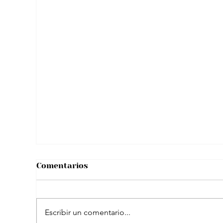
Tras viral situación con “reto de licor”
hombre se pronunció y aclaró
rumores sobre su salud
Comentarios
Escribir un comentario...