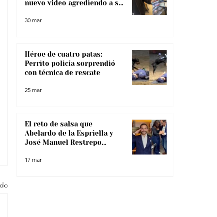
nuevo video agrediendo a su
pareja
30 mar
Héroe de cuatro patas:
Perrito policía sorprendió
con técnica de rescate
25 mar
El reto de salsa que
Abelardo de la Espriella y
José Manuel Restrepo
enfrentaron, ¿lo superaron?
17 mar
odo