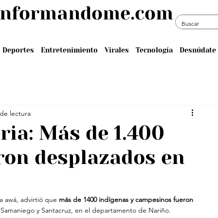
informandome.com
Deportes
Entretenimiento
Virales
Tecnología
Desnúdate 
de lectura
ria: Más de 1.400
ron desplazados en
 awá, advirtió que
 más de 1400 indígenas y campesinos fueron 
e Samaniego y Santacruz, en el departamento de Nariño.