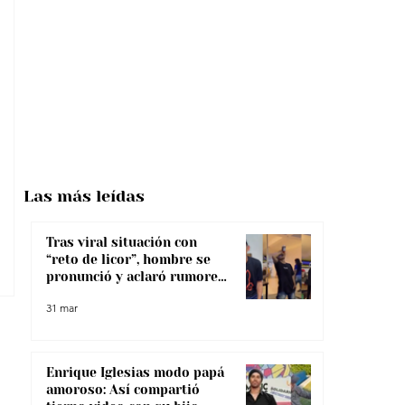
Las más
leídas
Tras viral situación con
“reto de licor”, hombre se
pronunció y aclaró rumores
sobre su salud
31 mar
Enrique Iglesias modo papá
amoroso: Así compartió