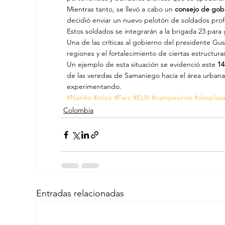
Mientras tanto, se llevó a cabo un
 consejo de gobi
decidió enviar un nuevo pelotón de soldados prof
Estos soldados se integrarán a la brigada 23 para 
Una de las críticas al gobierno del presidente Gus
regiones y el fortalecimiento de ciertas estructur
Un ejemplo de esta situación se evidenció este
 1
de las veredas de Samaniego hacia el área urbana, 
experimentando.
#Nariño
#crisis
#Farc
#ELN
#campesinos
#desplaz
Colombia
Entradas relacionadas