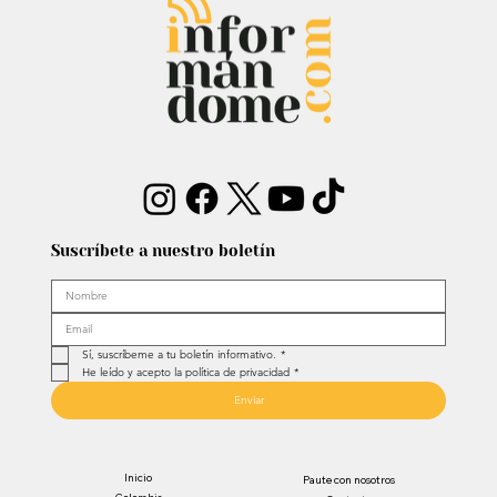
ciencia: Anuncia a investigador del
Atlántico como fórmula
vicepresidencial
Suscríbete a nuestro boletín
Sí, suscríbeme a tu boletín informativo.
*
He leído y acepto la política de privacidad
*
Enviar
Inicio
Paute con nosotros