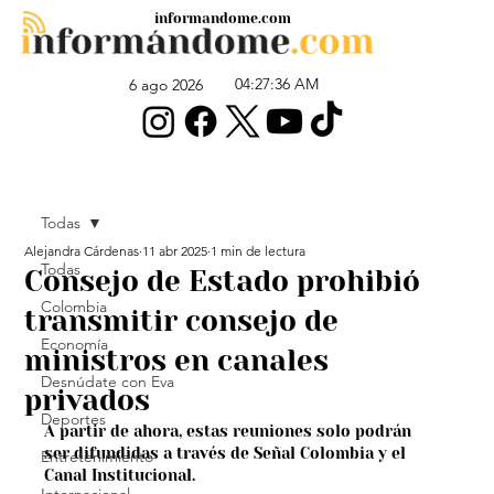
informandome.com
04:27:36 AM
6 ago 2026
Todas
Alejandra Cárdenas
11 abr 2025
1 min de lectura
Todas
Consejo de Estado prohibió
Colombia
transmitir consejo de
Economía
ministros en canales
Desnúdate con Eva
privados
Deportes
A partir de ahora, estas reuniones solo podrán 
ser difundidas a través de Señal Colombia y el 
Entretenimiento
Canal Institucional.