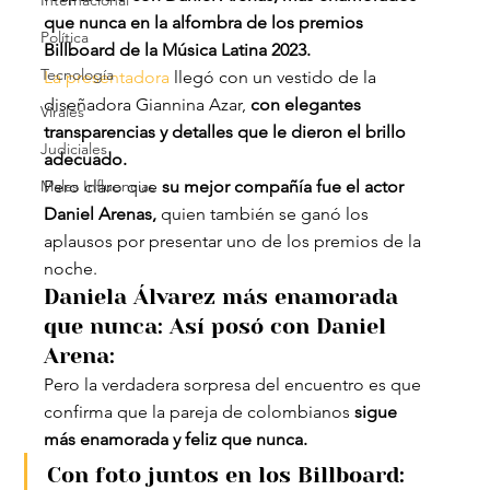
Internacional
que nunca en la alfombra de los premios 
Política
Billboard de la Música Latina 2023.
Tecnología
La presentadora
 llegó con un vestido de la 
diseñadora Giannina Azar,
 con elegantes 
Virales
transparencias y detalles que le dieron el brillo 
Judiciales
adecuado.
Malas Influencias
Pero claro que 
su mejor compañía fue el actor 
Daniel Arenas,
 quien también se ganó los 
aplausos por presentar uno de los premios de la 
noche.
Daniela Álvarez más enamorada 
que nunca: Así posó con Daniel 
Arena:
Pero la verdadera sorpresa del encuentro es que 
confirma que la pareja de colombianos
 sigue 
más enamorada y feliz que nunca.
Con foto juntos en los Billboard: 