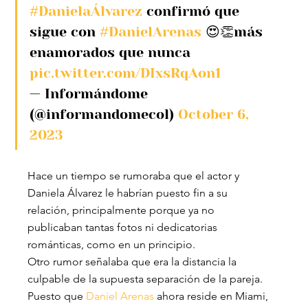
#DanielaÁlvarez
 confirmó que 
sigue con 
#DanielArenas
 😍👏más 
enamorados que nunca 
pic.twitter.com/DIxsRqAon1
— Informándome 
(@informandomecol) 
October 6, 
2023
Hace un tiempo se rumoraba que el actor y 
Daniela Álvarez le habrían puesto fin a su 
relación, principalmente porque ya no 
publicaban tantas fotos ni dedicatorias 
románticas, como en un principio.
Otro rumor señalaba que era la distancia la 
culpable de la supuesta separación de la pareja. 
Puesto que 
Daniel Arenas
 ahora reside en Miami, 