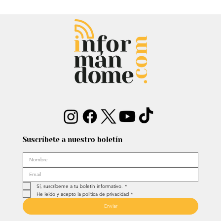
Chayanne se animó a trend viral y
dejó mensaje: “Antes de ser tu
papá…”
Suscríbete a nuestro boletín
Sí, suscríbeme a tu boletín informativo.
*
He leído y acepto la política de privacidad
*
Enviar