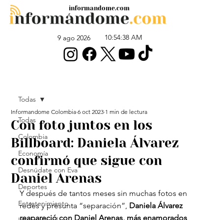
informandome.com
10:54:38 AM
9 ago 2026
Todas
Informandome Colombia
6 oct 2023
1 min de lectura
Todas
Con foto juntos en los
Colombia
Billboard: Daniela Álvarez
Economía
confirmó que sigue con
Desnúdate con Eva
Daniel Arenas
Deportes
Y después de tantos meses sin muchas fotos en 
Entretenimiento
redes y presunta “separación”, 
Daniela Álvarez 
reapareció con Daniel Arenas, más enamorados 