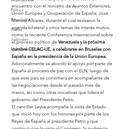
Internacional
encuentro con el ministro de Asuntos Exteriores, 
Política
Unión Europea y Cooperación de España, José 
Tecnología
Manuel Albares, durante el cual revisaron la 
agenda bilateral y otros temas de interés mutuo, 
Virales
como la reciente Conferencia Internacional sobre 
Judiciales
el proceso político de 
Venezuela y la próxima 
Malas Influencias
cumbre CELAC-UE, a celebrarse en Bruselas con 
España en la presidencia de la Unión Europea.
Adicionalmente se abordó el apoyo por parte de 
España al proceso de paz con el ELN, luego de 
que este país se convirtiera en acompañante de 
las negociaciones desde el pasado mes de 
marzo, así como otras iniciativas que lidera el 
gobierno del Presidente Petro.
El canciller Leyva acompaña la visita de Estado 
que inició hoy con los honores por parte de los 
Reyes de España al presidente Petro y que 
continuó con la visita al Congreso, la audiencia 