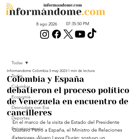
informandome.com
07:35:50 PM
8 ago 2026
Todas
Informandome Colombia
3 may 2023
1 min de lectura
Todas
Colombia y España
Colombia
debatieron el proceso político
Economía
de Venezuela en encuentro de
Desnúdate con Eva
cancilleres
Deportes
En el marco de la visita de Estado del Presidente 
Entretenimiento
Gustavo Petro a España, el Ministro de Relaciones 
Exteriores, Álvaro Leyva Durán; sostuvo un 