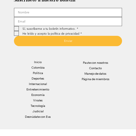
Suscríbete a nuestro boletín
Sí, suscríbeme a tu boletín informativo.
*
He leído y acepto la política de privacidad
*
Enviar
Inicio
Paute con nosotros
Colombia
Contacto
Política
Manejo de datos
Deportes
Página de miembros
Internacional
Entretenimiento
Economía
Virales
Tecnología
Judicial
Desnúdate con Eva