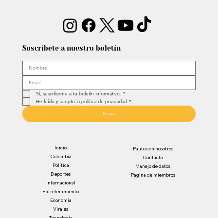
Suscríbete a nuestro boletín
Sí, suscríbeme a tu boletín informativo.
*
He leído y acepto la política de privacidad
*
Enviar
Inicio
Paute con nosotros
Colombia
Contacto
Política
Manejo de datos
Deportes
Página de miembros
Internacional
Entretenimiento
Economía
Virales
Tecnología