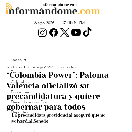
informandome.com
01:18:10 PM
6 ago 2026
Todas
Madelaine Báez
28 ago 2025
1 min de lectura
Todas
“Colombia Power”: Paloma
Colombia
Valencia oficializó su
Economía
precandidatura y quiere
Desnúdate con Eva
gobernar para todos
Deportes
La precandidata presidencial aseguró que no 
volverá al Senado.
Entretenimiento