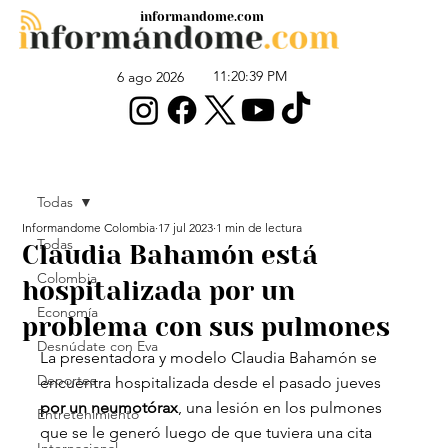
informandome.com
11:20:39 PM
6 ago 2026
Todas
Informandome Colombia
17 jul 2023
1 min de lectura
Todas
Claudia Bahamón está
Colombia
hospitalizada por un
Economía
problema con sus pulmones
Desnúdate con Eva
La presentadora y modelo Claudia Bahamón se 
Deportes
encuentra hospitalizada desde el pasado jueves 
por un neumotórax
, una lesión en los pulmones 
Entretenimiento
que se le generó luego de que tuviera una cita 