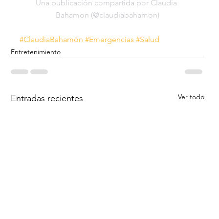
Una publicación compartida por Claudia 
Bahamon (@claudiabahamon)
#ClaudiaBahamón
#Emergencias
#Salud
Entretenimiento
Ver todo
Entradas recientes