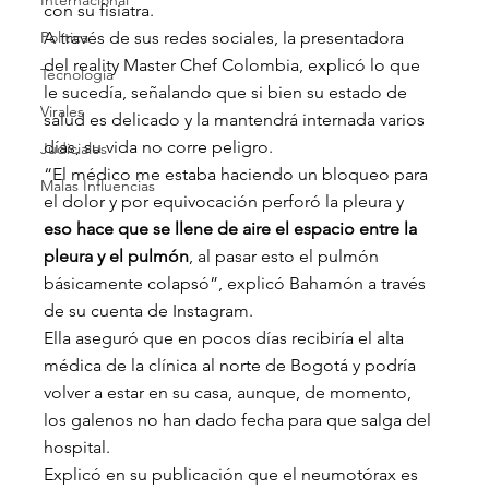
Internacional
con su fisiatra.
Política
A través de sus redes sociales, la presentadora 
del reality Master Chef Colombia, explicó lo que 
Tecnología
le sucedía, señalando que si bien su estado de 
Virales
salud es delicado y la mantendrá internada varios 
días, su vida no corre peligro.
Judiciales
“El médico me estaba haciendo un bloqueo para 
Malas Influencias
el dolor y por equivocación perforó la pleura y 
eso hace que se llene de aire el espacio entre la 
pleura y el pulmón
, al pasar esto el pulmón 
básicamente colapsó”, explicó Bahamón a través 
de su cuenta de Instagram.
Ella aseguró que en pocos días recibiría el alta 
médica de la clínica al norte de Bogotá y podría 
volver a estar en su casa, aunque, de momento, 
los galenos no han dado fecha para que salga del 
hospital.
Explicó en su publicación que el neumotórax es 