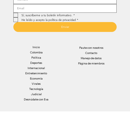
Sí, suscríbeme a tu boletín informativo.
*
He leído y acepto la política de privacidad
*
Enviar
Inicio
Paute con nosotros
Colombia
Contacto
Política
Manejo de datos
Deportes
Página de miembros
Internacional
Entretenimiento
Economía
Virales
Tecnología
Judicial
Desnúdate con Eva