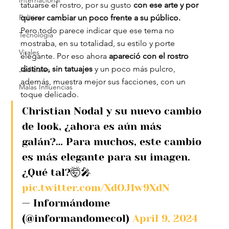
Internacional
tatuarse el rostro, por su gusto 
con ese arte y por 
Política
querer cambiar un poco frente a su público.
Pero todo parece indicar que ese tema no 
Tecnología
mostraba, en su totalidad, su estilo y porte 
Virales
elegante. Por eso ahora 
apareció con el rostro 
distinto, sin tatuajes
 y un poco más pulcro, 
Judiciales
además, muestra mejor sus facciones, con un 
Malas Influencias
toque delicado.
Christian Nodal y su nuevo cambio 
de look, ¿ahora es aún más 
galán?… Para muchos, este cambio 
es más elegante para su imagen.
¿Qué tal?🤯🎤 
pic.twitter.com/XdOJ1w9XdN
— Informándome 
(@informandomecol) 
April 9, 2024