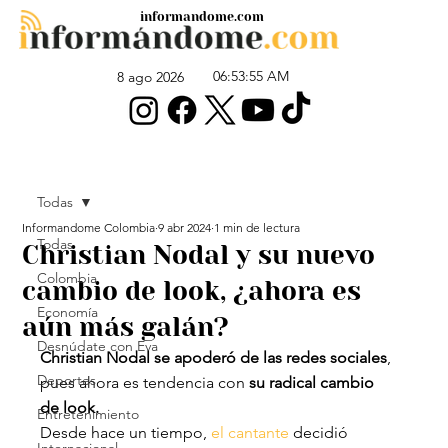
informandome.com
06:53:55 AM
8 ago 2026
Todas
Informandome Colombia
9 abr 2024
1 min de lectura
Todas
Christian Nodal y su nuevo
Colombia
cambio de look, ¿ahora es
Economía
aún más galán?
Desnúdate con Eva
Christian Nodal se apoderó de las redes sociales
, 
Deportes
pues ahora es tendencia con 
su radical cambio 
de look.
Entretenimiento
Desde hace un tiempo, 
el cantante
 decidió 