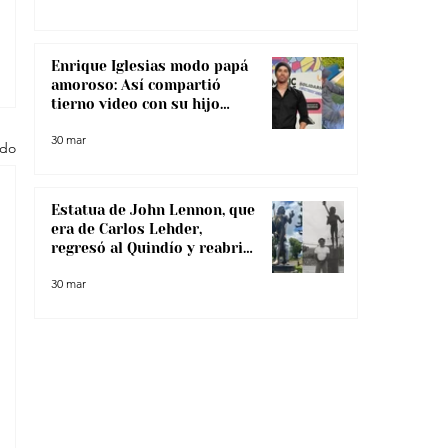
Enrique Iglesias modo papá
amoroso: Así compartió
tierno video con su hijo
menor
30 mar
odo
Estatua de John Lennon, que
era de Carlos Lehder,
regresó al Quindío y reabrió
debate sobre memoria y
30 mar
narcotráfico