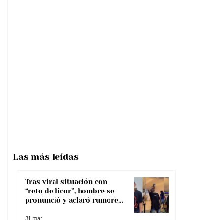
Las más
leídas
Tras viral situación con
“reto de licor”, hombre se
pronunció y aclaró rumores
sobre su salud
31 mar