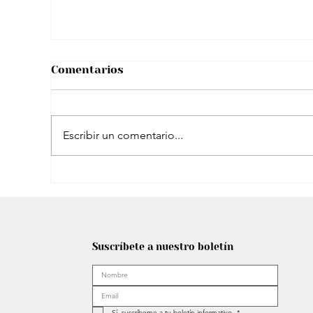
Comentarios
Escribir un comentario...
Shakira planea un ambicioso cierre de
gira en España: Estadio propio y más
Suscríbete a nuestro boletín
Sí, suscríbeme a tu boletín informativo.
*