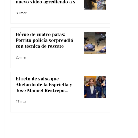
nuevo video agrediendo a su
pareja
30 mar
Héroe de cuatro patas:
Perrito policía sorprendió
con técnica de rescate
25 mar
El reto de salsa que
Abelardo de la Espriella y
José Manuel Restrepo
enfrentaron, ¿lo superaron?
17 mar