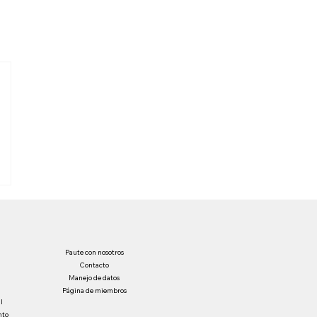
Paute con nosotros
Contacto
Manejo de datos
Página de miembros
l
nto