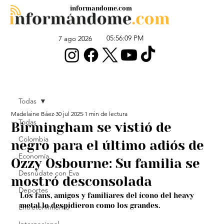
informandome.com
05:56:09 PM
7 ago 2026
Todas
Madelaine Báez
30 jul 2025
1 min de lectura
Todas
Birmingham se vistió de
Colombia
negro para el último adiós de
Economía
Ozzy Osbourne: Su familia se
Desnúdate con Eva
mostró desconsolada
Deportes
Los fans, amigos y familiares del ícono del heavy 
metal lo despidieron como los grandes.
Entretenimiento